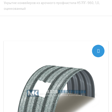
Укрытие конвейеров из арочного профнастила Н57ПГ-960, 1,0,
оцинкованный