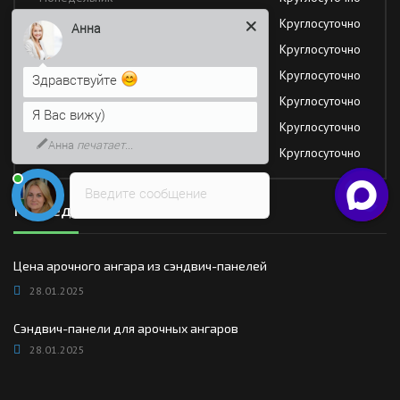
Вторник
Круглосуточно
Анна
Среда
Круглосуточно
Четверг
Круглосуточно
Здравствуйте
Пятница
Круглосуточно
Я Вас вижу)
Суббота
Круглосуточно
Анна
печатает...
Воскресение
Круглосуточно
Введите сообщение
Последние новости
Цена арочного ангара из сэндвич-панелей
28.01.2025
Сэндвич-панели для арочных ангаров
28.01.2025