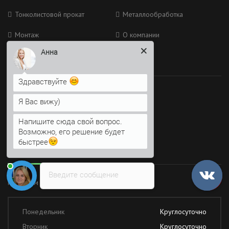
Тонколистовой прокат
Металлообработка
Монтаж
О компании
Анна
Присоединяйтесь
Здравствуйте
Мы в социальных сетях
Я Вас вижу)
Напишите сюда свой вопрос.
Возможно, его решение будет
быстрее
Время работы
Введите сообщение
Работаем без обеда и выходных
Понедельник
Круглосуточно
Вторник
Круглосуточно