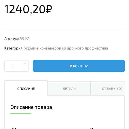
1240,20
₽
Артикул:
5997
Категория:
Укрытие конвейеров из арочного профнастила
+
В КОРЗИНУ
Количество
-
Укрытие
конвейеров
из
ОПИСАНИЕ
ДЕТАЛИ
ОТЗЫВЫ (0)
арочного
профнастила
Описание товара
Н57ПГ-960,
1,0,
в
полимерном