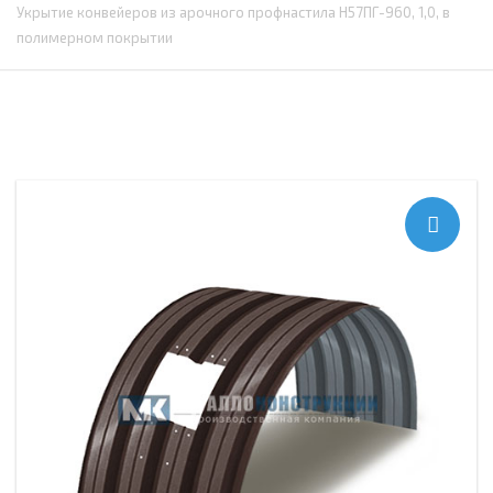
Укрытие конвейеров из арочного профнастила Н57ПГ-960, 1,0, в
полимерном покрытии