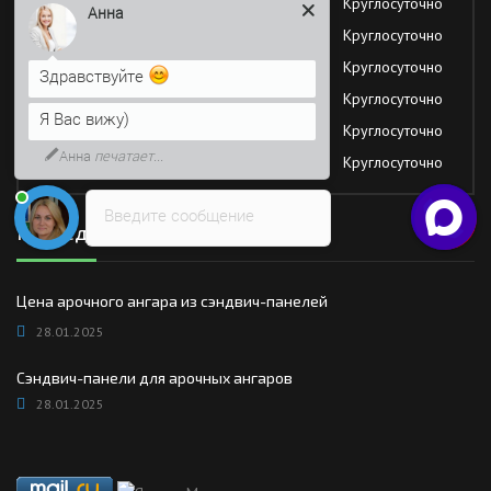
Вторник
Круглосуточно
Анна
Среда
Круглосуточно
Четверг
Круглосуточно
Здравствуйте
Пятница
Круглосуточно
Я Вас вижу)
Суббота
Круглосуточно
Анна
печатает...
Воскресение
Круглосуточно
Введите сообщение
Последние новости
Цена арочного ангара из сэндвич-панелей
28.01.2025
Сэндвич-панели для арочных ангаров
28.01.2025