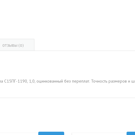
ОВАЯ ТРУБА 15 М ОДНОСТВОЛЬНАЯ
ОНЕСУЩАЯ
ОВАЯ ТРУБА 13 М ОДНОСТВОЛЬНАЯ
ОНЕСУЩАЯ
ОВАЯ ТРУБА 11 М ОДНОСТВОЛЬНАЯ
ОТЗЫВЫ (0)
ОНЕСУЩАЯ
а С15ПГ-1190, 1,0, оцинкованный без переплат. Точность размеров и ш