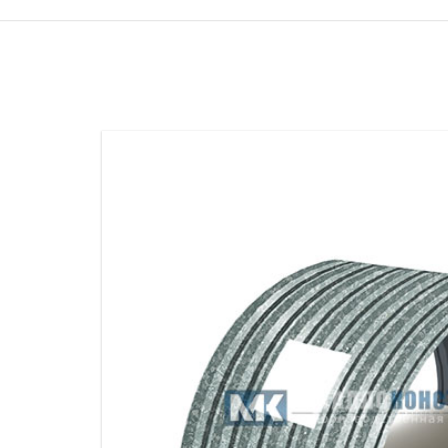
ПРОЖЕКТОРНЫЕ МАЧТЫ
ПРОГОНЫ
МЕТАЛЛИЧЕСКИЕ ОГРАЖДЕНИЯ
ЗАКЛАДНЫЕ ДЕТАЛИ
СВАИ СТАЛЬНЫЕ ВИНТОВЫЕ
ПРОИЗВОДСТВО МЕТАЛЛ
КОНТЕЙНЕР СБОРНО – РАЗБОРНЫЙ
БЫТ
ИЗГОТОВЛЕНИЕ СВАРНЫХ
ЗАКЛАДНЫЕ ИЗДЕЛИЯ
ОПОРЫ ТРУБОПРОВОДОВ
ДЫМОВЫЕ ТРУБЫ
ДЫМ
РЕЗЬБОВЫЕ ШПИЛЬКИ
САМ
ДЫМ
САМ
ДЫМ
САМ
ДЫМ
САМ
ДЫМ
САМ