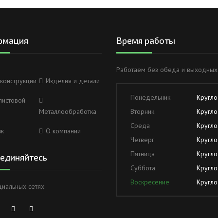
рмация
Время работы
Работаем без обеда и выходных
конструкции
Изделия и детали
Понедельник
Кругло
листовой
Металлообработка
Вторник
Кругло
Среда
Кругло
ж
О компании
Четверг
Кругло
Пятница
Кругло
единяйтесь
Суббота
Кругло
Воскресение
Кругло
циальных сетях