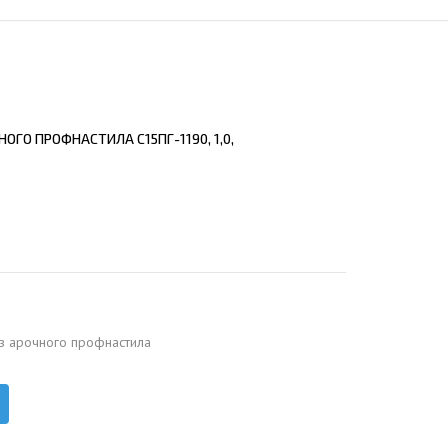
ЕЮЩИЙ С21
АЛЛИЧЕСКОЙ ЛЕСТНИЦЫ
ЕЮЩИЙ НС35
ЛАМНЫХ КОНСТРУКЦИЙ
ЕЮЩИЙ НС44
ЕЮЩИЙ С44
ОГО ПРОФНАСТИЛА С15ПГ-1190, 1,0,
ЕЮЩИЙ НС57
ЕЮЩИЙ Н60
ЕЮЩИЙ Н75
СНЫХ АНГАРОВ
ЕЮЩИЙ Н114
СНЫХ АНГАРОВ
з арочного профнастила