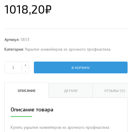
1018,20
₽
Артикул:
5853
Категория:
Укрытие конвейеров из арочного профнастила
+
В КОРЗИНУ
Количество
-
Укрытие
конвейеров
из
ОПИСАНИЕ
ДЕТАЛИ
ОТЗЫВЫ (0)
арочного
профнастила
Описание товара
С17ПГ-1163,
1,0,
в
Купить укрытие конвейеров из арочного профнастила
полимерном