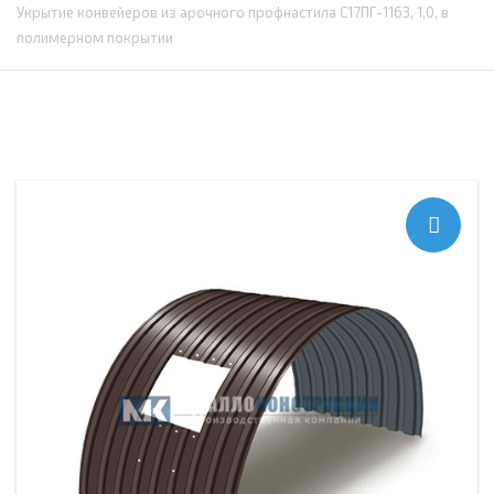
Укрытие конвейеров из арочного профнастила С17ПГ-1163, 1,0, в
полимерном покрытии