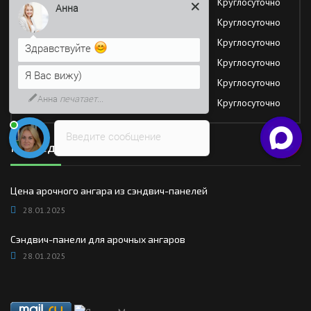
Вторник
Круглосуточно
Здравствуйте
Среда
Круглосуточно
Я Вас вижу)
Четверг
Круглосуточно
Пятница
Круглосуточно
Напишите сюда свой вопрос.
Возможно, его решение будет
Суббота
Круглосуточно
быстрее
Воскресение
Круглосуточно
Введите сообщение
Последние новости
Цена арочного ангара из сэндвич-панелей
28.01.2025
Сэндвич-панели для арочных ангаров
28.01.2025