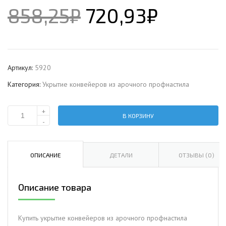
858,25
₽
720,93
₽
Артикул:
5920
Категория:
Укрытие конвейеров из арочного профнастила
+
В КОРЗИНУ
Количество
-
Укрытие
конвейеров
из
ОПИСАНИЕ
ДЕТАЛИ
ОТЗЫВЫ (0)
арочного
профнастила
Описание товара
С21ПГ-1051,
0,5,
в
Купить укрытие конвейеров из арочного профнастила
полимерном