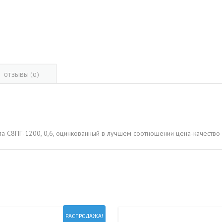
ОВАЯ ТРУБА 15 М ОДНОСТВОЛЬНАЯ
ОНЕСУЩАЯ
ОВАЯ ТРУБА 13 М ОДНОСТВОЛЬНАЯ
ОНЕСУЩАЯ
ОВАЯ ТРУБА 11 М ОДНОСТВОЛЬНАЯ
ОТЗЫВЫ (0)
ОНЕСУЩАЯ
ла С8ПГ-1200, 0,6, оцинкованный в лучшем соотношении цена-качество 
РАСПРОДАЖА!