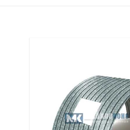
ПРОЖЕКТОРНЫЕ МАЧТЫ
ПРОГОНЫ
МЕТАЛЛИЧЕСКИЕ ОГРАЖДЕНИЯ
ЗАКЛАДНЫЕ ДЕТАЛИ
СВАИ СТАЛЬНЫЕ ВИНТОВЫЕ
ПРОИЗВОДСТВО МЕТАЛЛ
КОНТЕЙНЕР СБОРНО – РАЗБОРНЫЙ
БЫТ
ИЗГОТОВЛЕНИЕ СВАРНЫХ
ЗАКЛАДНЫЕ ИЗДЕЛИЯ
ОПОРЫ ТРУБОПРОВОДОВ
ДЫМОВЫЕ ТРУБЫ
ДЫМ
РЕЗЬБОВЫЕ ШПИЛЬКИ
САМ
ДЫМ
САМ
ДЫМ
САМ
ДЫМ
САМ
ДЫМ
САМ