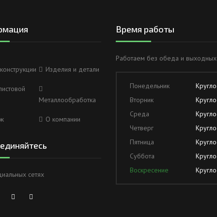
рмация
Время работы
Работаем без обеда и выходных
конструкции
Изделия и детали
Понедельник
Кругло
листовой
Металлообработка
Вторник
Кругло
Среда
Кругло
ж
О компании
Четверг
Кругло
Пятница
Кругло
единяйтесь
Суббота
Кругло
Воскресение
Кругло
циальных сетях