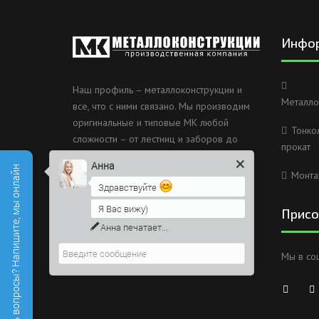
Инфо
Наш профиль – металлоконструкции и
Металло
все, что с ними связано. Мы производим
оригинальные и типовые МК любой
Тонко
сложности – от лестниц и заборов до
прокат
несущих каркасов зданий и мостов.
Анна
Есть вопросы? Напишите, мы онлайн
Монта
Россия, Санкт-Петербург, 2
Здравствуйте
Муринский проспект дом 38
Я Вас вижу)
Присо
8 (812) 603-49-30
Анна
печатает...
info@metallokonstrukciispb.ru
Мы в со