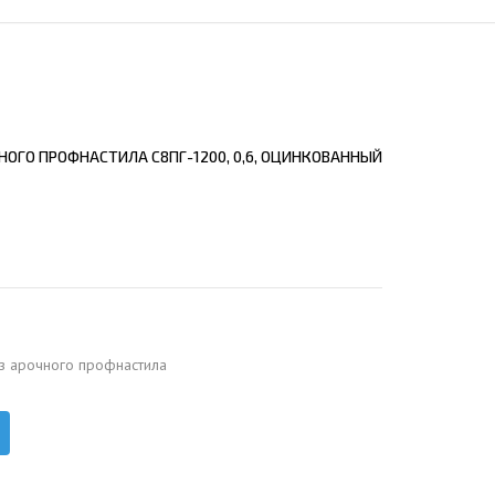
ЕЮЩИЙ С21
АЛЛИЧЕСКОЙ ЛЕСТНИЦЫ
ЕЮЩИЙ НС35
ЛАМНЫХ КОНСТРУКЦИЙ
ЕЮЩИЙ НС44
ЕЮЩИЙ С44
НОГО ПРОФНАСТИЛА С8ПГ-1200, 0,6, ОЦИНКОВАННЫЙ
ЕЮЩИЙ НС57
ЕЮЩИЙ Н60
ЕЮЩИЙ Н75
СНЫХ АНГАРОВ
ЕЮЩИЙ Н114
СНЫХ АНГАРОВ
з арочного профнастила