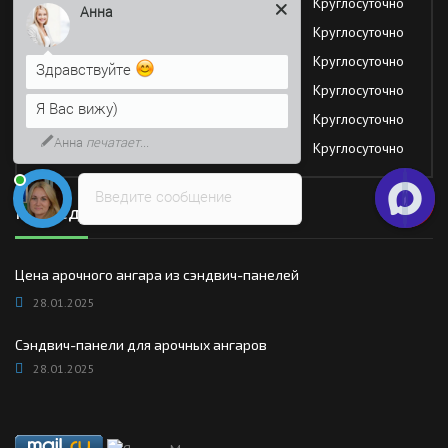
Вторник
Круглосуточно
Анна
Среда
Круглосуточно
Четверг
Круглосуточно
Здравствуйте
Пятница
Круглосуточно
Я Вас вижу)
Суббота
Круглосуточно
Анна
печатает...
Воскресение
Круглосуточно
Введите сообщение
Последние новости
Цена арочного ангара из сэндвич-панелей
28.01.2025
Сэндвич-панели для арочных ангаров
28.01.2025