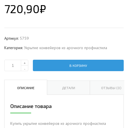
720,90
₽
Артикул:
5759
Категория:
Укрытие конвейеров из арочного профнастила
+
В КОРЗИНУ
Количество
-
Укрытие
конвейеров
из
ОПИСАНИЕ
ДЕТАЛИ
ОТЗЫВЫ (0)
арочного
профнастила
Описание товара
С8ПГ-1200,
0,6,
в
Купить укрытие конвейеров из арочного профнастила
полимерном