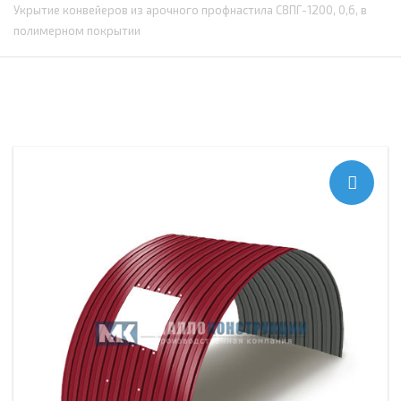
Укрытие конвейеров из арочного профнастила С8ПГ-1200, 0,6, в
полимерном покрытии