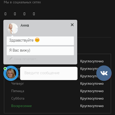
Мы в социальных сетях
Анна
Здравствуйте
Время работы
Я Вас вижу)
Напишите сюда свой вопрос.
Работаем без обеда и выходных
Возможно, его решение будет
быстрее
Понедельник
Круглосуточно
Вторник
Круглосуточно
Введите сообщение
Среда
Круглосуточно
Четверг
Круглосуточно
Пятница
Круглосуточно
Суббота
Круглосуточно
Воскресение
Круглосуточно