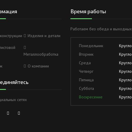
рмация
Время работы
Работаем без обеда и выходных
конструкции
Изделия и детали
Понедельник
Кругло
листовой
Металлообработка
Вторник
Кругло
Среда
Кругло
ж
О компании
Четверг
Кругло
Пятница
Кругло
единяйтесь
Суббота
Кругло
Воскресение
Кругло
циальных сетях