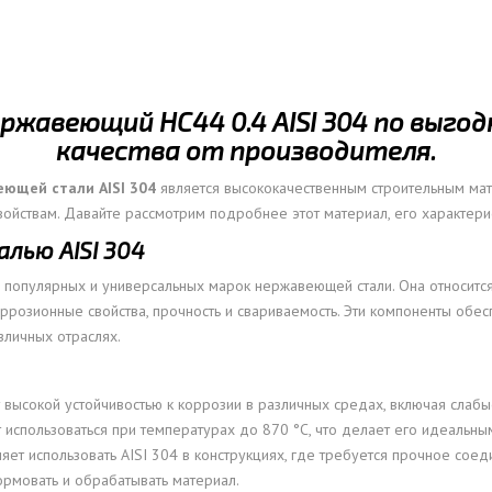
ОВАЯ ТРУБА 15 М ОДНОСТВОЛЬНАЯ
ОНЕСУЩАЯ
ОВАЯ ТРУБА 13 М ОДНОСТВОЛЬНАЯ
жавеющий НС44 0.4 AISI 304 по выго
ОНЕСУЩАЯ
качества от производителя.
ОВАЯ ТРУБА 11 М ОДНОСТВОЛЬНАЯ
ОНЕСУЩАЯ
еющей стали AISI 304
является высококачественным строительным ма
войствам. Давайте рассмотрим подробнее этот материал, его характери
лью AISI 304
 популярных и универсальных марок нержавеющей стали. Она относитс
ррозионные свойства, прочность и свариваемость. Эти компоненты обесп
зличных отраслях.
высокой устойчивостью к коррозии в различных средах, включая слаб
 использоваться при температурах до 870 °C, что делает его идеальны
оляет использовать AISI 304 в конструкциях, где требуется прочное соед
ормовать и обрабатывать материал.