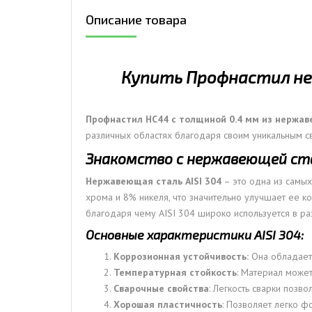
Описание товара
ДЫМ
САМ
ДЫМ
Купить Профнастил нер
САМ
ДЫМ
САМ
Профнастил НС44 с толщиной 0.4 мм из нержав
различных областях благодаря своим уникальным с
Знакомство с нержавеющей ста
Нержавеющая сталь AISI 304
– это одна из самых
хрома и 8% никеля, что значительно улучшает ее ко
благодаря чему AISI 304 широко используется в ра
Основные характеристики AISI 304:
Коррозионная устойчивость:
Она обладает 
Температурная стойкость
: Материал может
Сварочные свойства
: Легкость сварки позв
Хорошая пластичность
: Позволяет легко ф