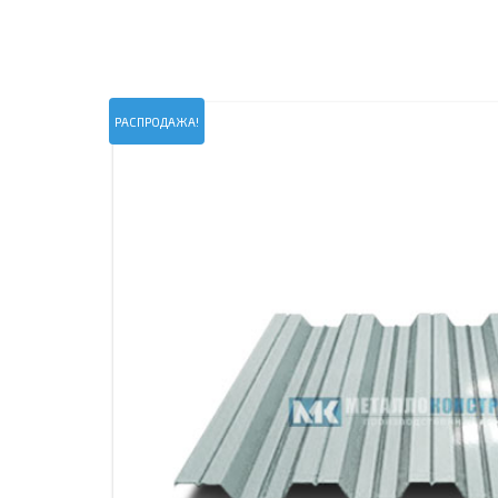
ПРОЖЕКТОРНЫЕ МАЧТЫ
ПРОГОНЫ
МЕТАЛЛИЧЕСКИЕ ОГРАЖДЕНИЯ
ЗАКЛАДНЫЕ ДЕТАЛИ
СВАИ СТАЛЬНЫЕ ВИНТОВЫЕ
ПРОИЗВОДСТВО МЕТАЛЛ
РАСПРОДАЖА!
КОНТЕЙНЕР СБОРНО – РАЗБОРНЫЙ
БЫТ
ИЗГОТОВЛЕНИЕ СВАРНЫХ
ЗАКЛАДНЫЕ ИЗДЕЛИЯ
ОПОРЫ ТРУБОПРОВОДОВ
ДЫМОВЫЕ ТРУБЫ
ДЫМ
РЕЗЬБОВЫЕ ШПИЛЬКИ
САМ
ДЫМ
САМ
ДЫМ
САМ
ДЫМ
САМ
ДЫМ
САМ