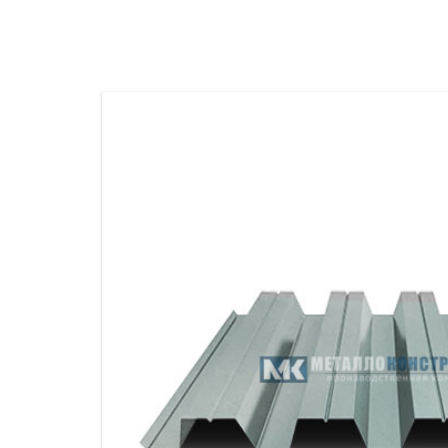
ПРОЖЕКТОРНЫЕ МАЧТЫ
ПРОГОНЫ
МЕТАЛЛИЧЕСКИЕ ОГРАЖДЕНИЯ
ЗАКЛАДНЫЕ ДЕТАЛИ
СВАИ СТАЛЬНЫЕ ВИНТОВЫЕ
ПРОИЗВОДСТВО МЕТАЛЛ
КОНТЕЙНЕР СБОРНО – РАЗБОРНЫЙ
БЫТ
ИЗГОТОВЛЕНИЕ СВАРНЫХ
ЗАКЛАДНЫЕ ИЗДЕЛИЯ
ОПОРЫ ТРУБОПРОВОДОВ
ДЫМОВЫЕ ТРУБЫ
ДЫМ
РЕЗЬБОВЫЕ ШПИЛЬКИ
САМ
ДЫМ
САМ
ДЫМ
САМ
ДЫМ
САМ
ДЫМ
САМ