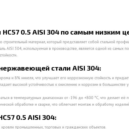
ОВАЯ ТРУБА 15 М ОДНОСТВОЛЬНАЯ
ОНЕСУЩАЯ
ОВАЯ ТРУБА 13 М ОДНОСТВОЛЬНАЯ
С57 0.5 AISI 304 по самым низким ц
ОНЕСУЩАЯ
о строительный материал, который представляет собой стальной проф
ОВАЯ ТРУБА 11 М ОДНОСТВОЛЬНАЯ
таль AISI 304, используемая в производстве, является одной из самых
ОНЕСУЩАЯ
тойкости.
нержавеющей стали AISI 304:
рома и 8% никеля, что улучшает его коррозионную стойкость и придает
обладает высокой устойчивостью к окислению и коррозии в большинстве
ваться в температурных диапазонах от -196 до +800 °C, что делает её
ческой обработке и сварке, что облегчает монтаж и обработку изделий
57 0.5 AISI 304:
 кровли промышленных, торговых и гражданских объектов.