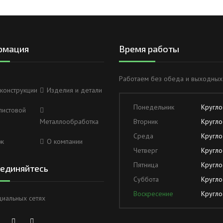
рмация
Время работы
Работаем без обеда и выходных
конструкции
Изделия и детали
Понедельник
Кругло
листовой
Металлообработка
Вторник
Кругло
Среда
Кругло
ж
О компании
Четверг
Кругло
Пятница
Кругло
единяйтесь
Суббота
Кругло
Воскресение
Кругло
циальных сетях