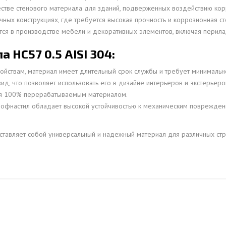
честве стенового материала для зданий, подверженных воздействию ко
чных конструкциях, где требуется высокая прочность и коррозионная ст
ся в производстве мебели и декоративных элементов, включая перила,
НС57 0.5 AISI 304:
ствам, материал имеет длительный срок службы и требует минимальн
ид, что позволяет использовать его в дизайне интерьеров и экстерьеро
ся 100% перерабатываемым материалом.
рофнастил обладает высокой устойчивостью к механическим поврежден
дставляет собой универсальный и надежный материал для различных ст