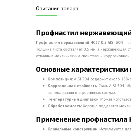
Описание товара
ДЫМ
САМ
ДЫМ
Профнастил нержавеющий Н
САМ
Профнастил нержавеющий НС57 0.5 AISI 304
– эт
ДЫМ
Толщина листа составляет 0,5 мм, а нержавеющая с
САМ
отличным механическим свойствам и коррозионной с
Основные характеристики 
Композиция:
AISI 304 содержит около 18% х
Коррозионная стойкость
: Сталь AISI 304 
использования в агрессивных средах.
Температурный диапазон
: Может использо
Обработаемость
: Хорошо поддается механи
Применение профнастила НС
Кровельные конструкции:
Используется для