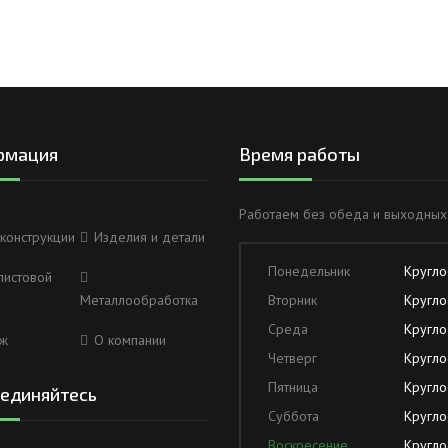
рмация
Время работы
Работаем без обеда и выходных
конструкции
Изделия и детали
Понедельник
Кругло
листовой
Металлообработка
Вторник
Кругло
Среда
Кругло
ж
О компании
Четверг
Кругло
Пятница
Кругло
единяйтесь
Суббота
Кругло
Воскресение
Кругло