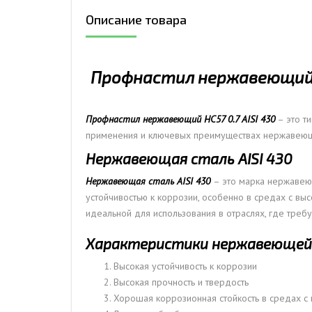
Описание товара
ДЫМ
САМ
ДЫМ
Профнастил нержавеющий Н
САМ
ДЫМ
САМ
Профнастил нержавеющий НС57 0.7 AISI 430
– это ти
применения и ключевых преимуществах нержавеюще
Нержавеющая сталь AISI 430
Нержавеющая сталь AISI 430
– это марка нержавеющ
устойчивостью к коррозии, особенно в средах с выс
идеальной для использования в отраслях, где треб
Характеристики нержавеющей 
Высокая устойчивость к коррозии
Высокая прочность и твердость
Хорошая коррозионная стойкость в средах с