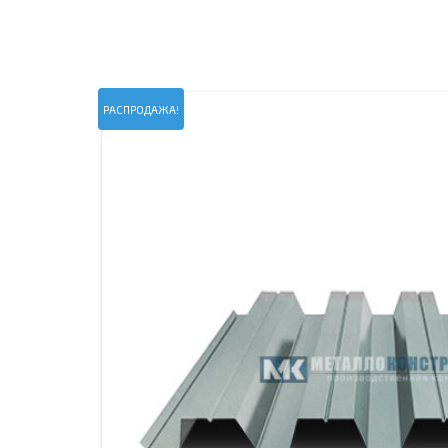
ПРОЖЕКТОРНЫЕ МАЧТЫ
ПРОГОНЫ
МЕТАЛЛИЧЕСКИЕ ОГРАЖДЕНИЯ
ЗАКЛАДНЫЕ ДЕТАЛИ
СВАИ СТАЛЬНЫЕ ВИНТОВЫЕ
ПРОИЗВОДСТВО МЕТАЛЛ
РАСПРОДАЖА!
КОНТЕЙНЕР СБОРНО – РАЗБОРНЫЙ
БЫТ
ИЗГОТОВЛЕНИЕ СВАРНЫХ
ЗАКЛАДНЫЕ ИЗДЕЛИЯ
ОПОРЫ ТРУБОПРОВОДОВ
ДЫМОВЫЕ ТРУБЫ
ДЫМ
РЕЗЬБОВЫЕ ШПИЛЬКИ
САМ
ДЫМ
САМ
ДЫМ
САМ
ДЫМ
САМ
ДЫМ
САМ