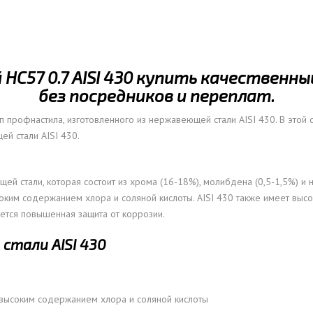
ОВАЯ ТРУБА 15 М ОДНОСТВОЛЬНАЯ
ОНЕСУЩАЯ
ОВАЯ ТРУБА 13 М ОДНОСТВОЛЬНАЯ
С57 0.7 AISI 430 купить качественн
ОНЕСУЩАЯ
без посредников и переплат.
ОВАЯ ТРУБА 11 М ОДНОСТВОЛЬНАЯ
ОНЕСУЩАЯ
п профнастила, изготовленного из нержавеющей стали AISI 430. В этой 
й стали AISI 430.
ей стали, которая состоит из хрома (16-18%), молибдена (0,5-1,5%) и ни
оким содержанием хлора и соляной кислоты. AISI 430 также имеет высо
уется повышенная защита от коррозии.
стали AISI 430
 высоким содержанием хлора и соляной кислоты