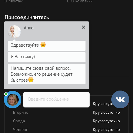
Монтаж
О компании
Присоединяйтесь
Анна
Мы в социальных сетях
Здравствуйте
Я Вас вижу)
Напишите сюда свой вопрос.
Время работы
Возможно, его решение будет
быстрее
Работаем без обеда и выходных
Введите сообщение
Понедельник
Круглосуточно
Вторник
Круглосуточно
Среда
Круглосуточно
Четверг
Круглосуточно