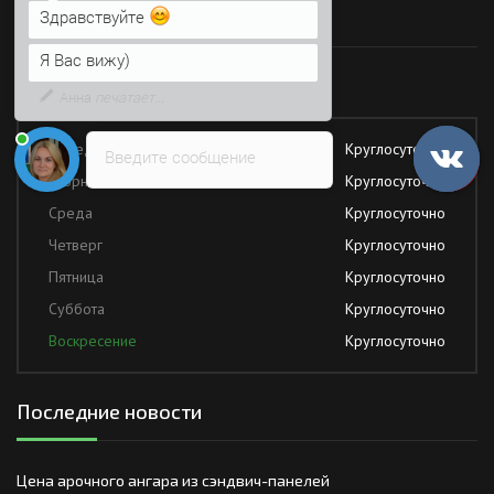
Время работы
Напишите сюда свой вопрос.
Возможно, его решение будет
быстрее
Работаем без обеда и выходных
Понедельник
Круглосуточно
Введите сообщение
Вторник
Круглосуточно
Среда
Круглосуточно
Четверг
Круглосуточно
Пятница
Круглосуточно
Суббота
Круглосуточно
Воскресение
Круглосуточно
Последние новости
Цена арочного ангара из сэндвич-панелей