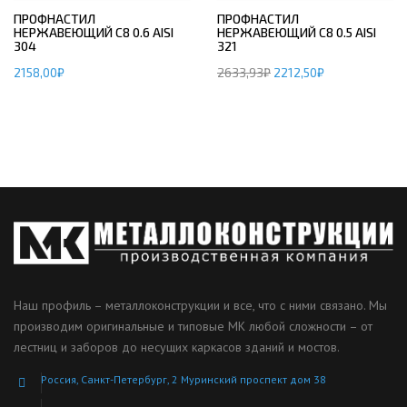
ПРОФНАСТИЛ
ПРОФНАСТИЛ
НЕРЖАВЕЮЩИЙ С8 0.6 AISI
НЕРЖАВЕЮЩИЙ С8 0.5 AISI
304
321
2158,00
₽
2633,93
₽
2212,50
₽
Наш профиль – металлоконструкции и все, что с ними связано. Мы
производим оригинальные и типовые МК любой сложности – от
лестниц и заборов до несущих каркасов зданий и мостов.
Россия, Санкт-Петербург, 2 Муринский проспект дом 38