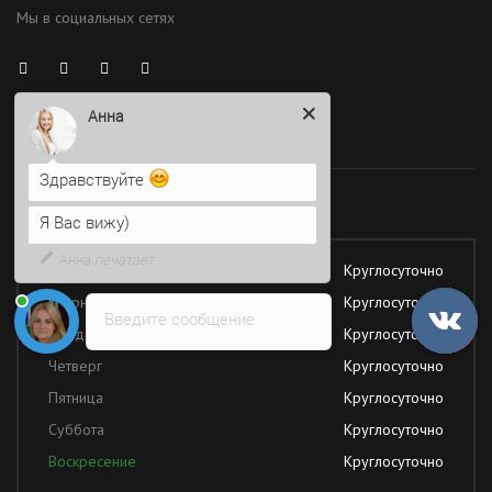
Мы в социальных сетях
Анна
Здравствуйте
Время работы
Я Вас вижу)
Напишите сюда свой вопрос.
Работаем без обеда и выходных
Возможно, его решение будет
быстрее
Понедельник
Круглосуточно
Вторник
Круглосуточно
Введите сообщение
Среда
Круглосуточно
Четверг
Круглосуточно
Пятница
Круглосуточно
Суббота
Круглосуточно
Воскресение
Круглосуточно