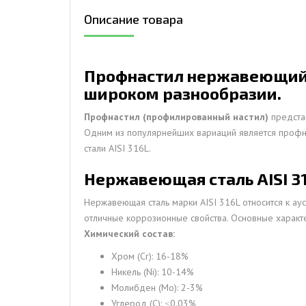
Описание товара
ДЫМ
САМ
ДЫМ
Профнастил нержавеющий С1
САМ
широком разнообразии.
ДЫМ
САМ
Профнастил (профилированный настил)
представ
Одним из популярнейших вариаций является профнас
стали AISI 316L.
Нержавеющая сталь AISI 3
Нержавеющая сталь марки AISI 316L относится к ау
отличные коррозионные свойства. Основные характе
Химический состав:
Хром (Cr): 16-18%
Никель (Ni): 10-14%
Молибден (Mo): 2-3%
Углерод (C): ≤0.03%