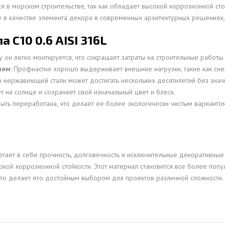
тся в морском строительстве, так как обладает высокой коррозионной с
е в качестве элемента декора в современных архитектурных решениях, 
С10 0.6 AISI 316L
у он легко монтируется, что сокращает затраты на строительные работы.
иям
: Профнастил хорошо выдерживает внешние нагрузки, такие как снег
з нержавеющей стали может достигать нескольких десятилетий без знач
ет на солнце и сохраняет свой изначальный цвет и блеск.
ыть переработана, что делает её более экологически чистым варианто
тает в себе прочность, долговечность и исключительные декоративные
окой коррозионной стойкости. Этот материал становится все более по
то делает его достойным выбором для проектов различной сложности.