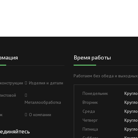
рмация
Время работы
Работаем без обеда и выходных
конструкции
Изделия и детали
Понедельник
Кругло
листовой
Металлообработка
Вторник
Кругло
Среда
Кругло
ж
О компании
Четверг
Кругло
Пятница
Кругло
единяйтесь