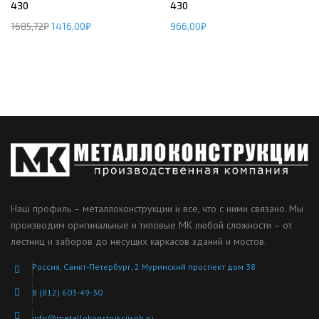
430
430
1685,72
₽
1416,00
₽
966,00
₽
Наш профиль – металлоконструкции и все, что с ними связано. Мы
производим оригинальные и типовые МК любой сложности – от
лестниц и заборов до несущих каркасов зданий и мостов.
Россия, Санкт-Петербург, 2 Муринский проспект дом 38
8 (812) 603-49-30
info@metallokonstrukciispb.ru