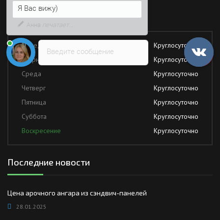
Возможно, его решение будет
Работаем без обеда и выходных
быстрее
Понедельник
Круглосуточно
Введите сообщение
Вторник
Круглосуточно
Среда
Круглосуточно
Четверг
Круглосуточно
Пятница
Круглосуточно
Суббота
Круглосуточно
Воскресение
Круглосуточно
Последние новости
Цена арочного ангара из сэндвич-панелей
28.01.2025