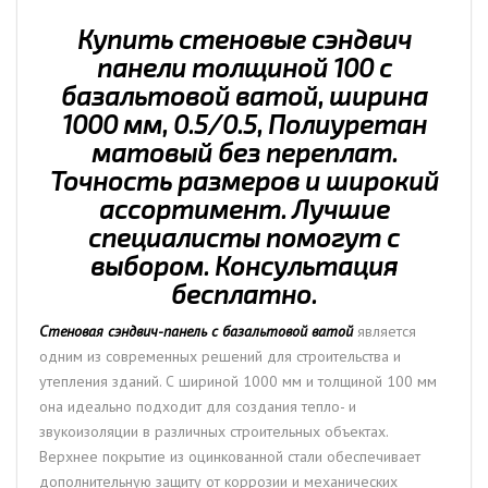
1000
мм,
Купить стеновые сэндвич
0.5/0.5,
панели толщиной 100 с
толщина
базальтовой ватой, ширина
100
1000 мм, 0.5/0.5, Полиуретан
мм,
матовый без переплат.
Полиуретан
Точность размеров и широкий
матовый
ассортимент. Лучшие
специалисты помогут с
выбором. Консультация
бесплатно.
Стеновая сэндвич-панель с базальтовой ватой
является
одним из современных решений для строительства и
утепления зданий. С шириной 1000 мм и толщиной 100 мм
она идеально подходит для создания тепло- и
звукоизоляции в различных строительных объектах.
Верхнее покрытие из оцинкованной стали обеспечивает
дополнительную защиту от коррозии и механических