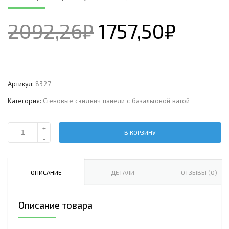
2092,26
₽
1757,50
₽
Артикул:
8327
Категория:
Стеновые сэндвич панели с базальтовой ватой
+
В КОРЗИНУ
Количество
-
Стеновая
сэндвич-
панель
ОПИСАНИЕ
ДЕТАЛИ
ОТЗЫВЫ (0)
с
базальтовой
Описание товара
ватой,
ширина