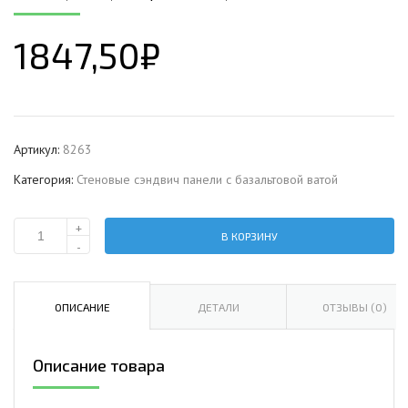
1847,50
₽
Артикул:
8263
Категория:
Стеновые сэндвич панели с базальтовой ватой
+
В КОРЗИНУ
Количество
-
Стеновая
сэндвич-
панель
ОПИСАНИЕ
ДЕТАЛИ
ОТЗЫВЫ (0)
с
базальтовой
Описание товара
ватой,
ширина