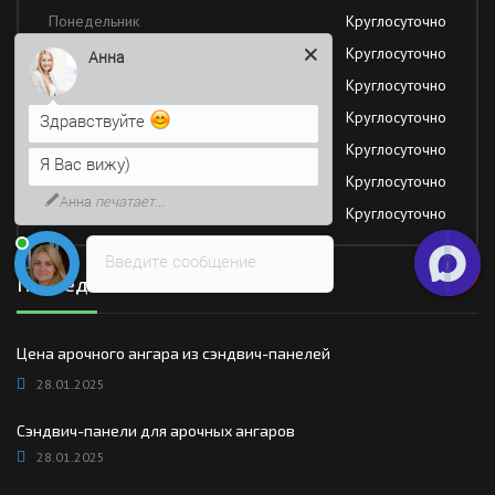
Понедельник
Круглосуточно
Вторник
Круглосуточно
Анна
Среда
Круглосуточно
Четверг
Круглосуточно
Здравствуйте
Пятница
Круглосуточно
Я Вас вижу)
Суббота
Круглосуточно
Анна
печатает...
Воскресение
Круглосуточно
Введите сообщение
Последние новости
Цена арочного ангара из сэндвич-панелей
28.01.2025
Сэндвич-панели для арочных ангаров
28.01.2025