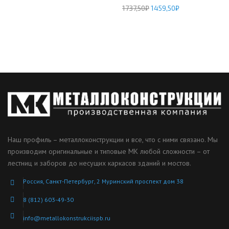
1737,50
₽
1459,50
₽
Наш профиль – металлоконструкции и все, что с ними связано. Мы
производим оригинальные и типовые МК любой сложности – от
лестниц и заборов до несущих каркасов зданий и мостов.
Россия, Санкт-Петербург, 2 Муринский проспект дом 38
8 (812) 603-49-30
info@metallokonstrukciispb.ru