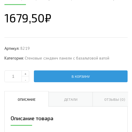
1679,50
₽
Артикул:
8219
Категория:
Стеновые сэндвич панели с базальтовой ватой
+
В КОРЗИНУ
Количество
-
Стеновая
сэндвич-
панель
ОПИСАНИЕ
ДЕТАЛИ
ОТЗЫВЫ (0)
с
базальтовой
Описание товара
ватой,
ширина