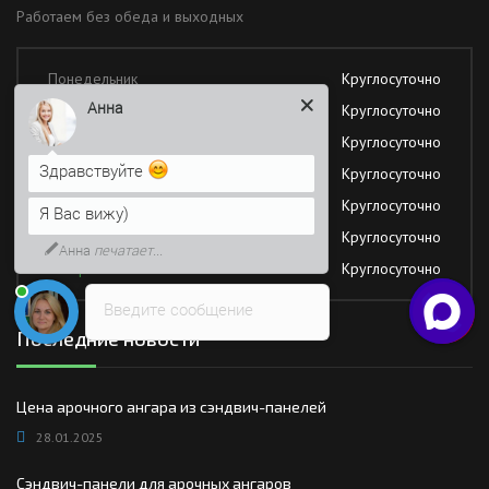
Работаем без обеда и выходных
Понедельник
Круглосуточно
Анна
Вторник
Круглосуточно
Среда
Круглосуточно
Здравствуйте
Четверг
Круглосуточно
Пятница
Круглосуточно
Я Вас вижу)
Суббота
Круглосуточно
Анна
печатает...
Воскресение
Круглосуточно
Введите сообщение
Последние новости
Цена арочного ангара из сэндвич-панелей
28.01.2025
Сэндвич-панели для арочных ангаров