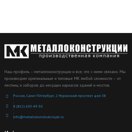
Наш профиль – металлоконструкции и все, что с ними связано. Мы
производим оригинальные и типовые МК любой сложности – от
лестниц и заборов до несущих каркасов зданий и мостов.
Россия, Санкт-Петербург, 2 Муринский проспект дом 38
8 (812) 603-49-30
info@metallokonstrukciispb.ru