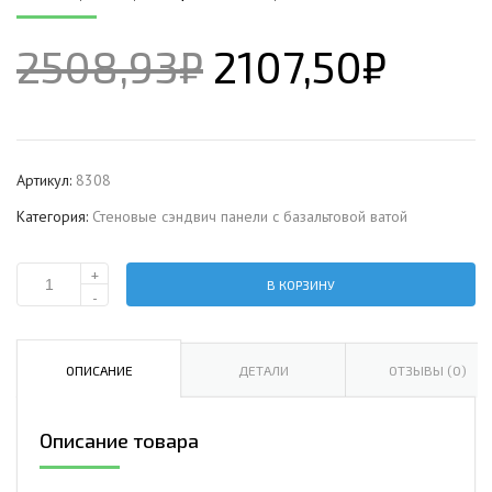
2508,93
₽
2107,50
₽
Артикул:
8308
Категория:
Стеновые сэндвич панели с базальтовой ватой
+
В КОРЗИНУ
Количество
-
Стеновая
сэндвич-
панель
ОПИСАНИЕ
ДЕТАЛИ
ОТЗЫВЫ (0)
с
базальтовой
Описание товара
ватой,
ширина