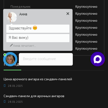
Понедельник
Круглосуточно
Вторник
Круглосуточно
Анна
Среда
Круглосуточно
Четверг
Круглосуточно
Здравствуйте
Пятница
Круглосуточно
Я Вас вижу)
Суббота
Круглосуточно
Анна
печатает...
Воскресение
Круглосуточно
Введите сообщение
Последние новости
Цена арочного ангара из сэндвич-панелей
28.01.2025
Сэндвич-панели для арочных ангаров
28.01.2025