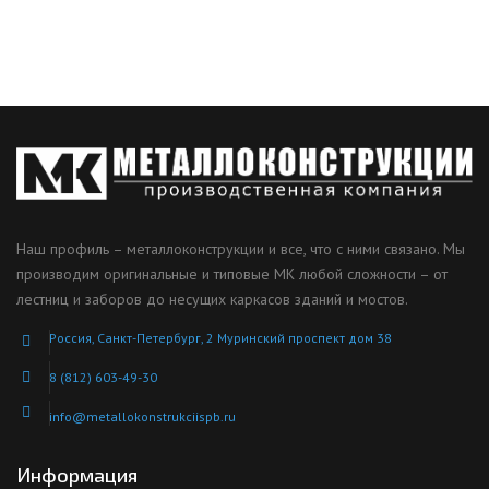
Наш профиль – металлоконструкции и все, что с ними связано. Мы
производим оригинальные и типовые МК любой сложности – от
лестниц и заборов до несущих каркасов зданий и мостов.
Россия, Санкт-Петербург, 2 Муринский проспект дом 38
8 (812) 603-49-30
info@metallokonstrukciispb.ru
Информация