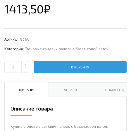
1413,50
₽
Артикул:
8360
Категория:
Стеновые сэндвич панели с базальтовой ватой
+
В КОРЗИНУ
Количество
-
Стеновая
сэндвич-
панель
ОПИСАНИЕ
ДЕТАЛИ
ОТЗЫВЫ (0)
с
базальтовой
Описание товара
ватой,
ширина
1200
Купить стеновую сэндвич-панель с базальтовой ватой,
мм,