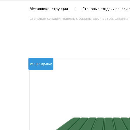
ПРОЖЕКТОРНЫЕ МАЧТЫ
ПРОГОНЫ
Металлоконструкции
Стеновые сэндвич панели 
МЕТАЛЛИЧЕСКИЕ ОГРАЖДЕНИЯ
ЗАКЛАДНЫЕ ДЕТАЛИ
Стеновая сэндвич-панель с базальтовой ватой, ширина 
СВАИ СТАЛЬНЫЕ ВИНТОВЫЕ
ПРОИЗВОДСТВО МЕТАЛЛ
КОНТЕЙНЕР СБОРНО – РАЗБОРНЫЙ
БЫТ
ИЗГОТОВЛЕНИЕ СВАРНЫХ
ЗАКЛАДНЫЕ ИЗДЕЛИЯ
ОПОРЫ ТРУБОПРОВОДОВ
ДЫМОВЫЕ ТРУБЫ
ДЫМ
РЕЗЬБОВЫЕ ШПИЛЬКИ
САМ
РАСПРОДАЖА!
ДЫМ
САМ
ДЫМ
САМ
ДЫМ
САМ
ДЫМ
САМ