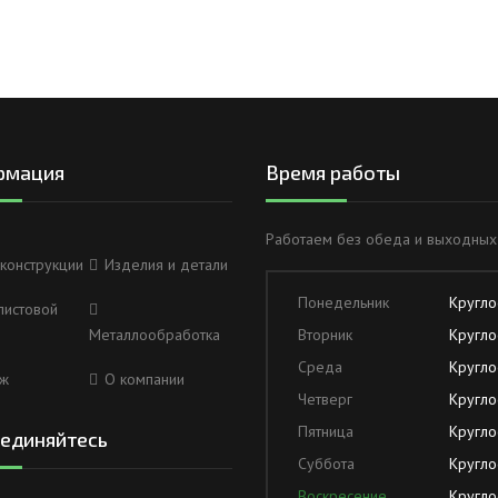
рмация
Время работы
Работаем без обеда и выходных
конструкции
Изделия и детали
Понедельник
Кругло
листовой
Металлообработка
Вторник
Кругло
Среда
Кругло
ж
О компании
Четверг
Кругло
Пятница
Кругло
единяйтесь
Суббота
Кругло
Воскресение
Кругло