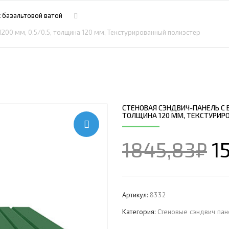
ПРОФНАСТИЛ HЕРЖАВ
ПЛАЗМЕННАЯ РЕЗКА
НС18ПГ
МОНТАЖ МЕТ
с базальтовой ватой
ПРОФНАСТИЛ HЕРЖАВ
РУБКА МЕТАЛЛА ГИЛЬОТИНОЙ
МП20ПГ
МОНТАЖ РЕК
1200 мм, 0.5/0.5, толщина 120 мм, Текстурированный полиэстер
ПРОФНАСТИЛ HЕРЖАВ
ИЧЕСКИХ РАМ
СВАРОЧНО-СБОРОЧНЫЕ РАБОТЫ
С21ПГ
ОВКИ
ПРОФНАСТИЛ HЕРЖАВ
 БАЛОК
ТОКАРНАЯ ОБРАБОТКА
МП35ПГ
ПРОФНАСТИЛ HЕРЖАВ
ФРЕЗЕРОВАНИЕ МЕТАЛЛА
С44ПГ
ОВАЯ ТРУБА 40 М ЧЕТЫРЕХСТВОЛЬНАЯ
ПРОФНАСТИЛ HЕРЖАВ
ШЛИФОВКА МЕТАЛЛА
Н60ПГ
ОНЕСУЩАЯ
СТЕНОВАЯ СЭНДВИЧ-ПАНЕЛЬ С Б
ПРОФНАСТИЛ HЕРЖАВ
ТОЛЩИНА 120 ММ, ТЕКСТУРИР
Н112ПГ ДЛЯ БЕСКАРКА
ОВАЯ ТРУБА 35 М ЧЕТЫРЕХСТВОЛЬНАЯ
ПРОФНАСТИЛ HЕРЖАВ
Н114ПГ ДЛЯ БЕСКАРКА
ОНЕСУЩАЯ
1845,83
₽
1
ОВАЯ ТРУБА 30 М ЧЕТЫРЕХСТВОЛЬНАЯ
ОНЕСУЩАЯ
ОВАЯ ТРУБА 25 М ЧЕТЫРЕХСТВОЛЬНАЯ
ОНЕСУЩАЯ
Артикул:
8332
ОВАЯ ТРУБА 30 М ТРЕХСТВОЛЬНАЯ
Категория:
Стеновые сэндвич пан
ОНЕСУЩАЯ