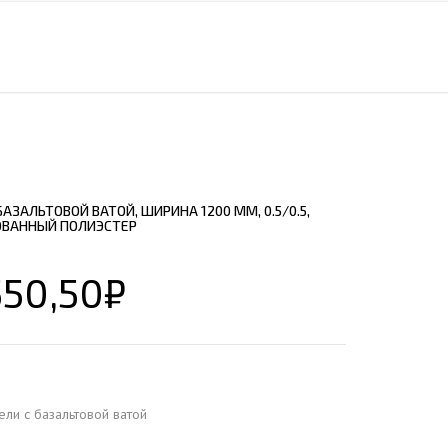
ЕЮЩИЙ С21
АЛЛИЧЕСКОЙ ЛЕСТНИЦЫ
ЕЮЩИЙ НС35
ЛАМНЫХ КОНСТРУКЦИЙ
ЕЮЩИЙ НС44
ЕЮЩИЙ С44
ЕЮЩИЙ НС57
ЕЮЩИЙ Н60
АЗАЛЬТОВОЙ ВАТОЙ, ШИРИНА 1200 ММ, 0.5/0.5,
ЕЮЩИЙ Н75
ОВАННЫЙ ПОЛИЭСТЕР
СНЫХ АНГАРОВ
ЕЮЩИЙ Н114
СНЫХ АНГАРОВ
550,50
₽
ели с базальтовой ватой