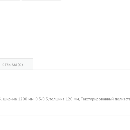
ОВАЯ ТРУБА 15 М ОДНОСТВОЛЬНАЯ
ОНЕСУЩАЯ
ОВАЯ ТРУБА 13 М ОДНОСТВОЛЬНАЯ
ОНЕСУЩАЯ
ОВАЯ ТРУБА 11 М ОДНОСТВОЛЬНАЯ
ОНЕСУЩАЯ
ОТЗЫВЫ (0)
ой, ширина 1200 мм, 0.5/0.5, толщина 120 мм, Текстурированный полиэс