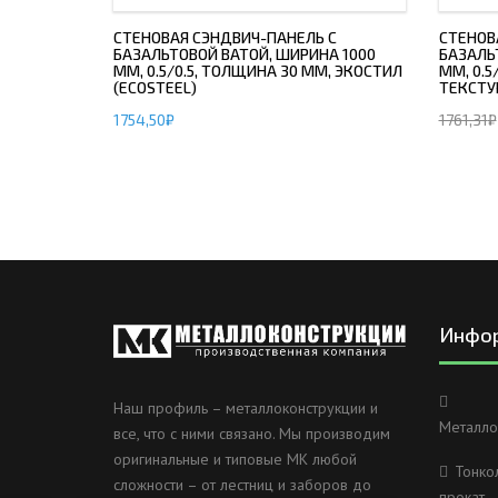
СТЕНОВАЯ СЭНДВИЧ-ПАНЕЛЬ С
СТЕНОВ
БАЗАЛЬТОВОЙ ВАТОЙ, ШИРИНА 1000
БАЗАЛЬ
ММ, 0.5/0.5, ТОЛЩИНА 30 ММ, ЭКОСТИЛ
ММ, 0.5
(ECOSTEEL)
ТЕКСТУ
1754,50
₽
1761,31
₽
Инфо
Наш профиль – металлоконструкции и
Металло
все, что с ними связано. Мы производим
оригинальные и типовые МК любой
Тонко
сложности – от лестниц и заборов до
прокат