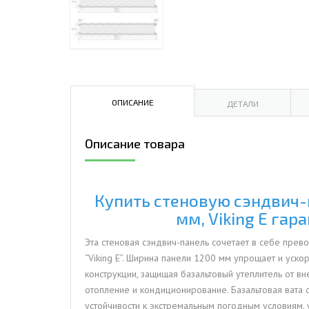
ДЫМ
САМ
ДЫМ
САМ
ДЫМ
ОПИСАНИЕ
ДЕТАЛИ
САМ
Описание товара
Купить стеновую сэндвич-п
мм, Viking E га
Эта стеновая сэндвич-панель сочетает в себе пре
“Viking E”. Ширина панели 1200 мм упрощает и уск
конструкции, защищая базальтовый утеплитель от в
отопление и кондиционирование. Базальтовая вата 
устойчивости к экстремальным погодным условиям,