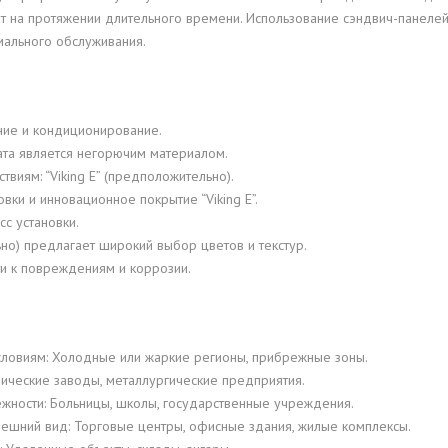
т на протяжении длительного времени. Использование сэндвич-панелей с
ального обслуживания.
ние и кондиционирование.
ата является негорючим материалом.
виям: “Viking E” (предположительно).
ки и инновационное покрытие “Viking E”.
с установки.
ьно) предлагает широкий выбор цветов и текстур.
и к повреждениям и коррозии.
ловиям: Холодные или жаркие регионы, прибрежные зоны.
ические заводы, металлургические предприятия.
жности: Больницы, школы, государственные учреждения.
ешний вид: Торговые центры, офисные здания, жилые комплексы.