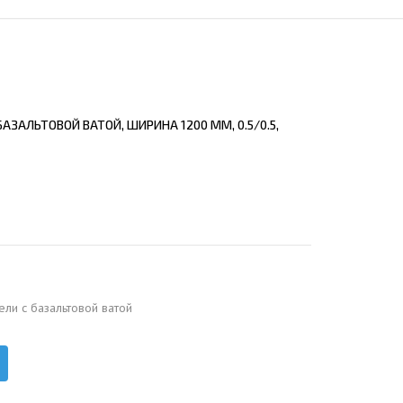
ЕЮЩИЙ С21
АЛЛИЧЕСКОЙ ЛЕСТНИЦЫ
ЕЮЩИЙ НС35
ЛАМНЫХ КОНСТРУКЦИЙ
ЕЮЩИЙ НС44
ЕЮЩИЙ С44
АЗАЛЬТОВОЙ ВАТОЙ, ШИРИНА 1200 ММ, 0.5/0.5,
ЕЮЩИЙ НС57
ЕЮЩИЙ Н60
ЕЮЩИЙ Н75
СНЫХ АНГАРОВ
ЕЮЩИЙ Н114
СНЫХ АНГАРОВ
ели с базальтовой ватой