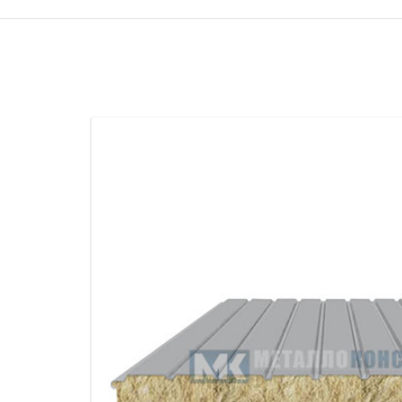
ПРОЖЕКТОРНЫЕ МАЧТЫ
ПРОГОНЫ
МЕТАЛЛИЧЕСКИЕ ОГРАЖДЕНИЯ
ЗАКЛАДНЫЕ ДЕТАЛИ
СВАИ СТАЛЬНЫЕ ВИНТОВЫЕ
ПРОИЗВОДСТВО МЕТАЛЛ
КОНТЕЙНЕР СБОРНО – РАЗБОРНЫЙ
БЫТ
ИЗГОТОВЛЕНИЕ СВАРНЫХ
ЗАКЛАДНЫЕ ИЗДЕЛИЯ
ОПОРЫ ТРУБОПРОВОДОВ
ДЫМОВЫЕ ТРУБЫ
ДЫМ
РЕЗЬБОВЫЕ ШПИЛЬКИ
САМ
ДЫМ
САМ
ДЫМ
САМ
ДЫМ
САМ
ДЫМ
САМ