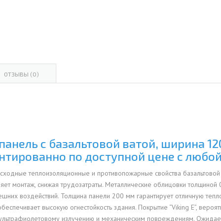
ОВАЯ ТРУБА 15 М ОДНОСТВОЛЬНАЯ
ОНЕСУЩАЯ
ОВАЯ ТРУБА 13 М ОДНОСТВОЛЬНАЯ
ОНЕСУЩАЯ
ОВАЯ ТРУБА 11 М ОДНОСТВОЛЬНАЯ
ОТЗЫВЫ (0)
ОНЕСУЩАЯ
анель с базальтовой ватой, ширина 120
рантированно по доступной цене с любо
восходные теплоизоляционные и противопожарные свойства базальтово
оряет монтаж, снижая трудозатраты. Металлические облицовки толщиной
нешних воздействий. Толщина панели 200 мм гарантирует отличную теп
обеспечивает высокую огнестойкость здания. Покрытие “Viking E”, веро
 ультрафиолетовому излучению и механическим повреждениям. Ожидаетс