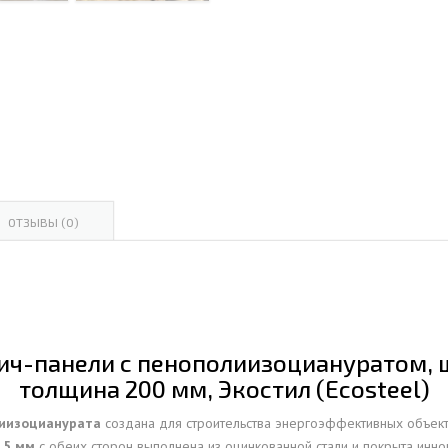
ОВАЯ ТРУБА 15 М ОДНОСТВОЛЬНАЯ
ОНЕСУЩАЯ
ОВАЯ ТРУБА 13 М ОДНОСТВОЛЬНАЯ
ОНЕСУЩАЯ
ОВАЯ ТРУБА 11 М ОДНОСТВОЛЬНАЯ
ОНЕСУЩАЯ
ОТЗЫВЫ (0)
ич-панели с пенополиизоциануратом, ши
толщина 200 мм, Экостил (Ecosteel)
лиизоцианурата
создана для строительства энергоэффективных объект
,5 мм
с обеих сторон выполнена из оцинкованной стали и покрыта ин