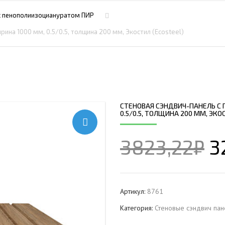
ПРОФНАСТИЛ HЕРЖАВ
ПЛАЗМЕННАЯ РЕЗКА
НС18ПГ
МОНТАЖ МЕТ
 с пенополиизоциануратом ПИР
ПРОФНАСТИЛ HЕРЖАВ
РУБКА МЕТАЛЛА ГИЛЬОТИНОЙ
МП20ПГ
МОНТАЖ РЕК
ина 1000 мм, 0.5/0.5, толщина 200 мм, Экостил (Ecosteel)
ПРОФНАСТИЛ HЕРЖАВ
ИЧЕСКИХ РАМ
СВАРОЧНО-СБОРОЧНЫЕ РАБОТЫ
С21ПГ
ОВКИ
ПРОФНАСТИЛ HЕРЖАВ
 БАЛОК
ТОКАРНАЯ ОБРАБОТКА
МП35ПГ
ПРОФНАСТИЛ HЕРЖАВ
ФРЕЗЕРОВАНИЕ МЕТАЛЛА
С44ПГ
ОВАЯ ТРУБА 40 М ЧЕТЫРЕХСТВОЛЬНАЯ
ПРОФНАСТИЛ HЕРЖАВ
ШЛИФОВКА МЕТАЛЛА
Н60ПГ
ОНЕСУЩАЯ
СТЕНОВАЯ СЭНДВИЧ-ПАНЕЛЬ С
ПРОФНАСТИЛ HЕРЖАВ
0.5/0.5, ТОЛЩИНА 200 ММ, ЭКО
Н112ПГ ДЛЯ БЕСКАРКА
ОВАЯ ТРУБА 35 М ЧЕТЫРЕХСТВОЛЬНАЯ
ПРОФНАСТИЛ HЕРЖАВ
Н114ПГ ДЛЯ БЕСКАРКА
ОНЕСУЩАЯ
3823,22
₽
3
ОВАЯ ТРУБА 30 М ЧЕТЫРЕХСТВОЛЬНАЯ
ОНЕСУЩАЯ
ОВАЯ ТРУБА 25 М ЧЕТЫРЕХСТВОЛЬНАЯ
ОНЕСУЩАЯ
Артикул:
8761
ОВАЯ ТРУБА 30 М ТРЕХСТВОЛЬНАЯ
Категория:
Стеновые сэндвич пан
ОНЕСУЩАЯ