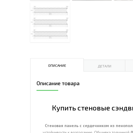
ДЫМ
САМ
ДЫМ
САМ
ДЫМ
САМ
ОПИСАНИЕ
ДЕТАЛИ
Описание товара
Купить стеновые сэндв
Стеновая панель с сердечником из пенопо
устойчивости к возгоранию. Обшивка толщиной
0