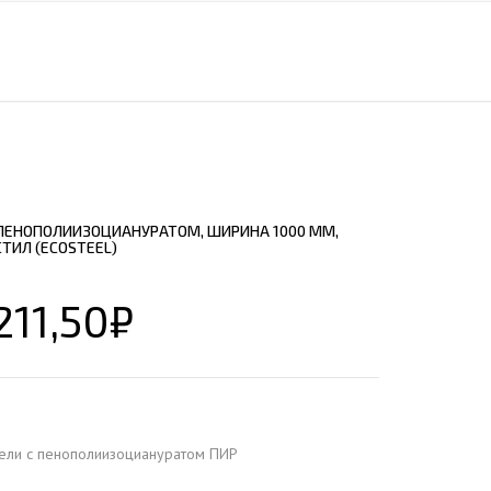
ЕЮЩИЙ С21
АЛЛИЧЕСКОЙ ЛЕСТНИЦЫ
ЕЮЩИЙ НС35
ЛАМНЫХ КОНСТРУКЦИЙ
ЕЮЩИЙ НС44
ЕЮЩИЙ С44
ЕЮЩИЙ НС57
ЕЮЩИЙ Н60
 ПЕНОПОЛИИЗОЦИАНУРАТОМ, ШИРИНА 1000 ММ,
ЕЮЩИЙ Н75
СТИЛ (ECOSTEEL)
СНЫХ АНГАРОВ
ЕЮЩИЙ Н114
СНЫХ АНГАРОВ
211,50
₽
ели с пенополиизоциануратом ПИР