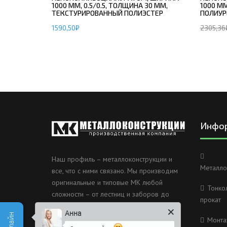
1000 ММ, 0.5/0.5, ТОЛЩИНА 30 ММ,
1000 ММ
ТЕКСТУРИРОВАННЫЙ ПОЛИЭСТЕР
ПОЛИУР
1590,50
₽
2305,36
Инфо
Наш профиль – металлоконструкции и
Металло
все, что с ними связано. Мы производим
оригинальные и типовые МК любой
Тонко
сложности – от лестниц и заборов до
прокат
несущих каркасов зданий и мостов.
Анна
Монта
Россия, Санкт-Петербург, 2