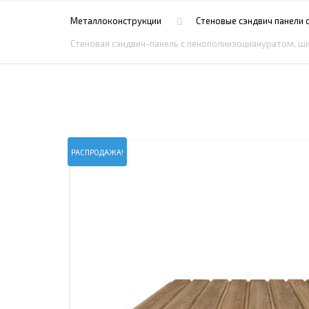
ПРОЖЕКТОРНЫЕ МАЧТЫ
ПРОГОНЫ
Металлоконструкции
Стеновые сэндвич панели
МЕТАЛЛИЧЕСКИЕ ОГРАЖДЕНИЯ
ЗАКЛАДНЫЕ ДЕТАЛИ
Стеновая сэндвич-панель с пенополиизоциануратом, шир
СВАИ СТАЛЬНЫЕ ВИНТОВЫЕ
ПРОИЗВОДСТВО МЕТАЛЛ
КОНТЕЙНЕР СБОРНО – РАЗБОРНЫЙ
БЫТ
ИЗГОТОВЛЕНИЕ СВАРНЫХ
ЗАКЛАДНЫЕ ИЗДЕЛИЯ
ОПОРЫ ТРУБОПРОВОДОВ
ДЫМОВЫЕ ТРУБЫ
ДЫМ
РЕЗЬБОВЫЕ ШПИЛЬКИ
САМ
РАСПРОДАЖА!
ДЫМ
САМ
ДЫМ
САМ
ДЫМ
САМ
ДЫМ
САМ