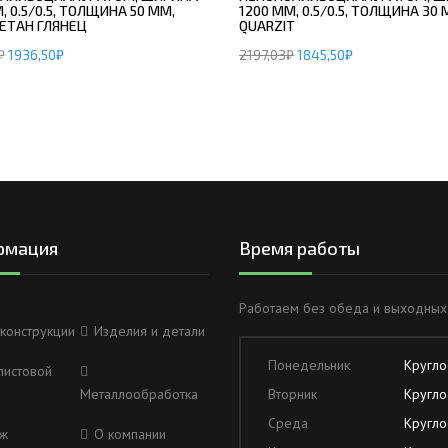
, 0.5/0.5, ТОЛЩИНА 50 ММ,
1200 ММ, 0.5/0.5, ТОЛЩИНА 30 
ЕТАН ГЛЯНЕЦ
QUARZIT
₽
1936,50
₽
2197,03
₽
1845,50
₽
рмация
Время работы
Работаем без обеда и выходных
конструкции
Изделия и детали
Понедельник
Кругло
листовой
Металлообработка
Вторник
Кругло
Среда
Кругло
ж
О компании