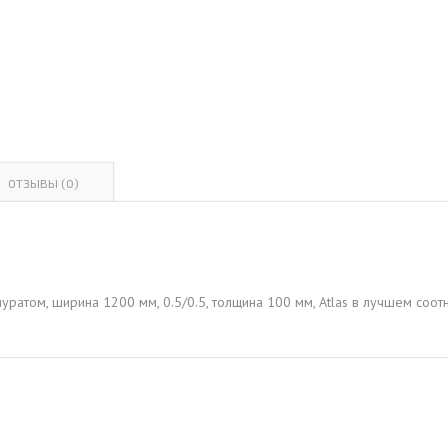
ОВАЯ ТРУБА 15 М ОДНОСТВОЛЬНАЯ
ОНЕСУЩАЯ
ОВАЯ ТРУБА 13 М ОДНОСТВОЛЬНАЯ
ОНЕСУЩАЯ
ОВАЯ ТРУБА 11 М ОДНОСТВОЛЬНАЯ
ОНЕСУЩАЯ
ОТЗЫВЫ (0)
уратом, ширина 1200 мм, 0.5/0.5, толщина 100 мм, Atlas в лучшем соо