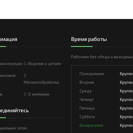
рмация
Время работы
Работаем без обеда и выходных
конструкции
Изделия и детали
Понедельник
Кругло
листовой
Металлообработка
Вторник
Кругло
Среда
Кругло
ж
О компании
Четверг
Кругло
Пятница
Кругло
единяйтесь
Суббота
Кругло
Воскресение
Кругло
циальных сетях