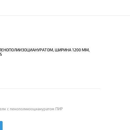
ЕЮЩИЙ С21
АЛЛИЧЕСКОЙ ЛЕСТНИЦЫ
ЕЮЩИЙ НС35
ЛАМНЫХ КОНСТРУКЦИЙ
ЕЮЩИЙ НС44
ЕЮЩИЙ С44
ЕЮЩИЙ НС57
 ПЕНОПОЛИИЗОЦИАНУРАТОМ, ШИРИНА 1200 ММ,
ЕЮЩИЙ Н60
S
ЕЮЩИЙ Н75
СНЫХ АНГАРОВ
ЕЮЩИЙ Н114
СНЫХ АНГАРОВ
ели с пенополиизоциануратом ПИР