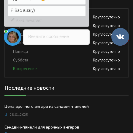
Напишите сюда свой вопрос.
Возможно, его решение будет
Понедельник
Круглосуточно
быстрее
Вторник
Круглосуточно
Среда
Круглосуточно
Введите сообщение
Четверг
Круглосуточно
Пятница
Круглосуточно
Суббота
Круглосуточно
Воскресение
Круглосуточно
Последние новости
Цена арочного ангара из сэндвич-панелей
28.01.2025
Сэндвич-панели для арочных ангаров