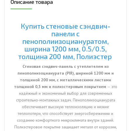
Описание товара
ширина
1200
мм,
0.5/0.5,
Купить стеновые сэндвич-
толщина
панели с
200
пенополиизоциануратом,
мм,
ширина 1200 мм, 0.5/0.5,
Полиэстер
толщина 200 мм, Полиэстер
Стеновая сэндвич-панель с утеплителем из
пенополиизоцианурата (PIR), шириной 1200 мм и
толщиной 200 мм, с металлическими листами
толщиной 0,5 мм и полиэстеровым покрытием
— это
надёжный и экономичный выбор для современных
строительно-монтажных задач. Пенополиизоцианурата
обеспечивает высокую теплоизоляцию и низкие
теплопотери, что способствует энергосбережению и
созданию комфортного микроклимата внутри зданий.
Полиэстеровое покрытие защищает металл от коррозии,