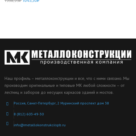
1958,93
₽
1645,50
₽
Наш профиль – металлоконструкции и все, что с ними связано. Мы
производим оригинальные и типовые МК любой сложности – от
лестниц и заборов до несущих каркасов зданий и мостов.
Россия, Санкт-Петербург, 2 Муринский проспект дом 38
8 (812) 603-49-30
info@metallokonstrukciispb.ru