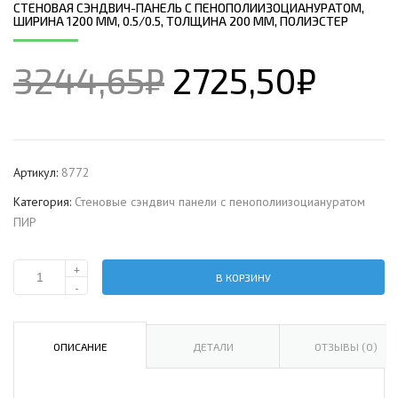
СТЕНОВАЯ СЭНДВИЧ-ПАНЕЛЬ С ПЕНОПОЛИИЗОЦИАНУРАТОМ,
ШИРИНА 1200 ММ, 0.5/0.5, ТОЛЩИНА 200 ММ, ПОЛИЭСТЕР
3244,65
₽
2725,50
₽
Артикул:
8772
Категория:
Стеновые сэндвич панели с пенополиизоциануратом
ПИР
+
В КОРЗИНУ
Количество
-
Стеновая
сэндвич-
панель
ОПИСАНИЕ
ДЕТАЛИ
ОТЗЫВЫ (0)
с
пенополиизоциануратом,