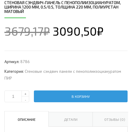
СТЕНОВАЯ СЭНДВИЧ-ПАНЕЛЬ С ПЕНОПОЛИИЗОЦИАНУРАТОМ,
ШИРИНА 1200 ММ, 0.5/0.5, ТОЛЩИНА 220 ММ, ПОЛИУРЕТАН
МАТОВЫЙ
3679,17
₽
3090,50
₽
Артикул:
8786
Категория:
Стеновые сэндвич панели с пенополиизоциануратом
ПИР
+
В КОРЗИНУ
Количество
-
Стеновая
сэндвич-
панель
ОПИСАНИЕ
ДЕТАЛИ
ОТЗЫВЫ (0)
с