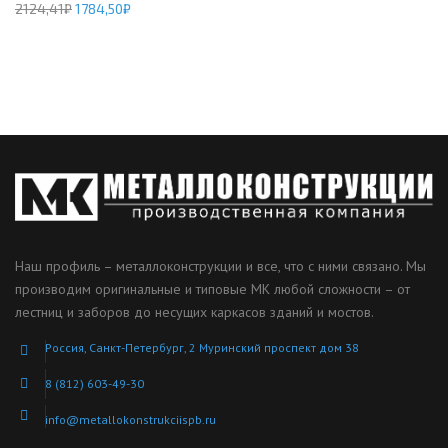
2124,41
₽
1784,50
₽
Наш профиль – металлоконструкции и все, что с ними связано. Мы
производим оригинальные и типовые МК любой сложности – от
лестниц и заборов до несущих каркасов зданий и мостов.
Россия, Санкт-Петербург, 2 Муринский проспект дом 38
8 (812) 603-49-30
info@metallokonstrukciispb.ru