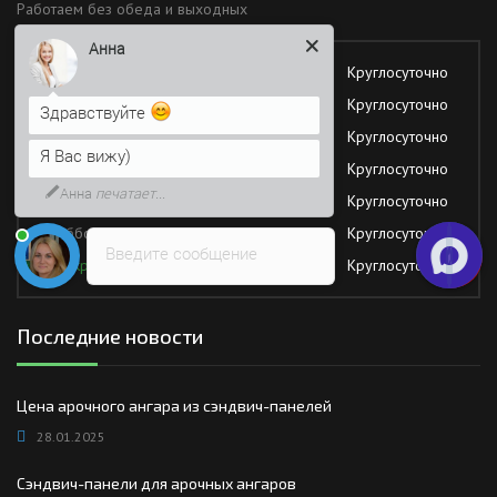
Работаем без обеда и выходных
Здравствуйте
Понедельник
Круглосуточно
Я Вас вижу)
Вторник
Круглосуточно
Напишите сюда свой вопрос.
Среда
Круглосуточно
Возможно, его решение будет
Четверг
Круглосуточно
быстрее
Пятница
Круглосуточно
Суббота
Круглосуточно
Введите сообщение
Воскресение
Круглосуточно
Последние новости
Цена арочного ангара из сэндвич-панелей
28.01.2025
Сэндвич-панели для арочных ангаров