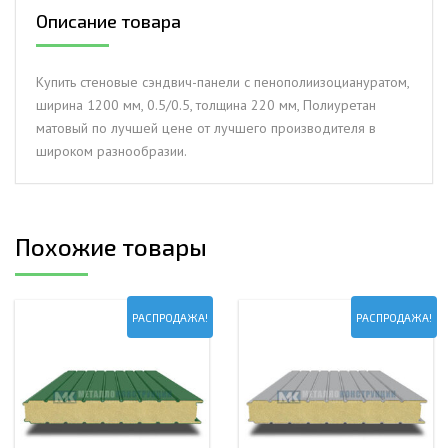
пенополиизоциануратом,
Описание товара
ширина
1200
мм,
Купить стеновые сэндвич-панели с пенополиизоциануратом,
0.5/0.5,
ширина 1200 мм, 0.5/0.5, толщина 220 мм, Полиуретан
толщина
матовый по лучшей цене от лучшего производителя в
220
широком разнообразии.
мм,
Полиуретан
матовый
Похожие товары
РАСПРОДАЖА!
РАСПРОДАЖА!