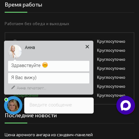
Время работы
Работаем без обеда и выходных
Понедельник
Круглосуточно
Анна
Вторник
Круглосуточно
Среда
Круглосуточно
Здравствуйте
Четверг
Круглосуточно
Я Вас вижу)
Пятница
Круглосуточно
Суббота
Круглосуточно
Анна
печатает...
Воскресение
Круглосуточно
Введите сообщение
Последние новости
Цена арочного ангара из сэндвич-панелей