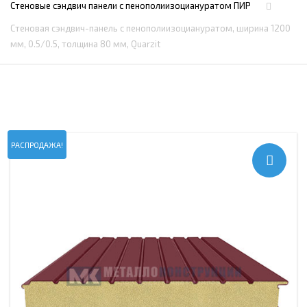
Стеновые сэндвич панели с пенополиизоциануратом ПИР
Стеновая сэндвич-панель с пенополиизоциануратом, ширина 1200
мм, 0.5/0.5, толщина 80 мм, Quarzit
РАСПРОДАЖА!