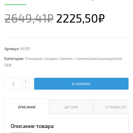
2649,41
₽
2225,50
₽
Артикул:
8690
Категория:
Стеновые сэндвич панели с пенополиизоциануратом
ПИР
+
В КОРЗИНУ
Количество
-
Стеновая
сэндвич-
панель
ОПИСАНИЕ
ДЕТАЛИ
ОТЗЫВЫ (0)
с
пенополиизоциануратом,
Описание товара
ширина