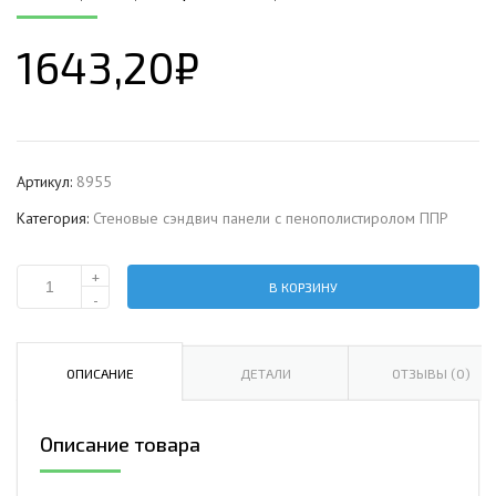
1643,20
₽
Артикул:
8955
Категория:
Стеновые сэндвич панели с пенополистиролом ППР
+
В КОРЗИНУ
Количество
-
Стеновая
сэндвич-
панель
ОПИСАНИЕ
ДЕТАЛИ
ОТЗЫВЫ (0)
с
пенополистиролом,
Описание товара
ширина
1000