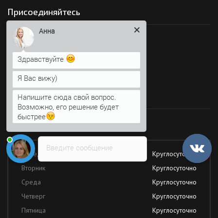
Присоединяйтесь
Анна
Мы в социальных сетях
Здравствуйте
Я Вас вижу)
Время работы
Напишите сюда свой вопрос.
Возможно, его решение будет
быстрее
Работаем без обеда и выходных
Введите сообщение
Понедельник
Круглосуточно
Вторник
Круглосуточно
Среда
Круглосуточно
Четверг
Круглосуточно
Пятница
Круглосуточно