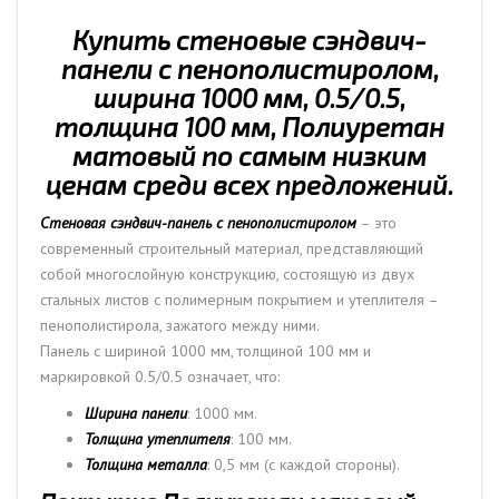
мм,
0.5/0.5,
Купить стеновые сэндвич-
толщина
панели с пенополистиролом,
100
ширина 1000 мм, 0.5/0.5,
мм,
толщина 100 мм, Полиуретан
Полиуретан
матовый по самым низким
матовый
ценам среди всех предложений.
Стеновая сэндвич-панель с пенополистиролом
– это
современный строительный материал, представляющий
собой многослойную конструкцию, состоящую из двух
стальных листов с полимерным покрытием и утеплителя –
пенополистирола, зажатого между ними.
Панель с шириной 1000 мм, толщиной 100 мм и
маркировкой 0.5/0.5 означает, что:
Ширина панели
: 1000 мм.
Толщина утеплителя
: 100 мм.
Толщина металла
: 0,5 мм (с каждой стороны).