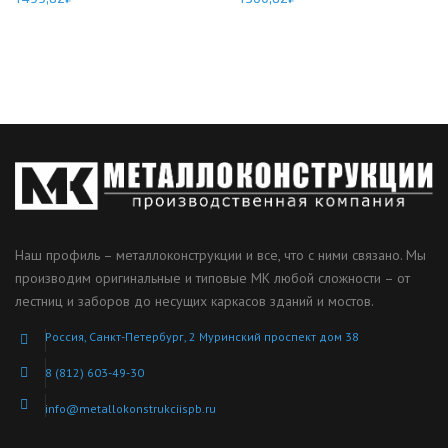
Наш профиль – металлоконструкции и все, что с ними связано. Мы
производим оригинальные и типовые МК любой сложности – от
лестниц и заборов до несущих каркасов зданий и мостов.
Россия, Санкт-Петербург, 2 Муринский проспект дом 38
8 (812) 603-49-30
info@metallokonstrukciispb.ru