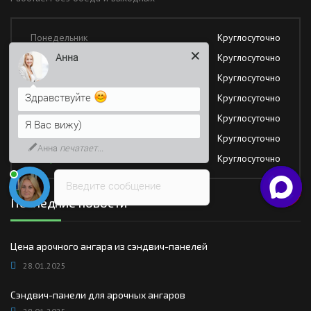
Понедельник
Круглосуточно
Анна
Вторник
Круглосуточно
Среда
Круглосуточно
Здравствуйте
Четверг
Круглосуточно
Пятница
Круглосуточно
Я Вас вижу)
Суббота
Круглосуточно
Анна
печатает...
Воскресение
Круглосуточно
Введите сообщение
Последние новости
Цена арочного ангара из сэндвич-панелей
28.01.2025
Сэндвич-панели для арочных ангаров