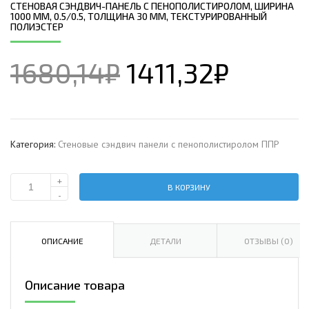
СТЕНОВАЯ СЭНДВИЧ-ПАНЕЛЬ С ПЕНОПОЛИСТИРОЛОМ, ШИРИНА
1000 ММ, 0.5/0.5, ТОЛЩИНА 30 ММ, ТЕКСТУРИРОВАННЫЙ
ПОЛИЭСТЕР
1680,14
₽
1411,32
₽
Категория:
Стеновые сэндвич панели с пенополистиролом ППР
+
В КОРЗИНУ
Количество
-
Стеновая
сэндвич-
панель
ОПИСАНИЕ
ДЕТАЛИ
ОТЗЫВЫ (0)
с
пенополистиролом,
Описание товара
ширина
1000