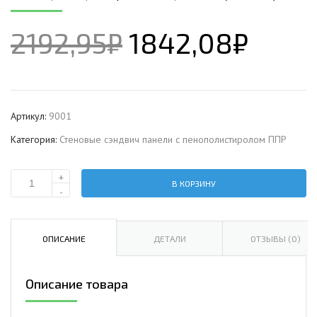
2192,95
₽
1842,08
₽
Артикул:
9001
Категория:
Стеновые сэндвич панели с пенополистиролом ППР
+
В КОРЗИНУ
Количество
-
Стеновая
сэндвич-
панель
ОПИСАНИЕ
ДЕТАЛИ
ОТЗЫВЫ (0)
с
пенополистиролом,
Описание товара
ширина
1000