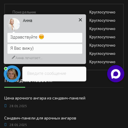
Понедельник
Круглосуточно
Вторник
Круглосуточно
Анна
Среда
Круглосуточно
Здравствуйте
Четверг
Круглосуточно
Пятница
Круглосуточно
Я Вас вижу)
Суббота
Круглосуточно
Анна
печатает...
Воскресение
Круглосуточно
Введите сообщение
Последние новости
Цена арочного ангара из сэндвич-панелей
28.01.2025
Сэндвич-панели для арочных ангаров
28.01.2025