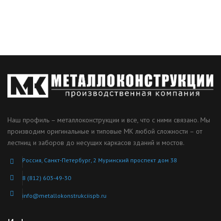
Наш профиль – металлоконструкции и все, что с ними связано. Мы
производим оригинальные и типовые МК любой сложности – от
лестниц и заборов до несущих каркасов зданий и мостов.
Россия, Санкт-Петербург, 2 Муринский проспект дом 38
8 (812) 603-49-30
info@metallokonstrukciispb.ru