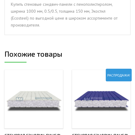
мм,
Купить стеновые сэндвич-панели с пенополистиролом,
0.5/0.5,
ширина 1000 мм, 0.5/0.5, толщина 150 мм, Экостил
толщина
(Ecosteel) по выгодной цене в широком ассортименте от
150
производителя.
мм,
Экостил
(Ecosteel)
Похожие товары
РАСПРОДАЖА!