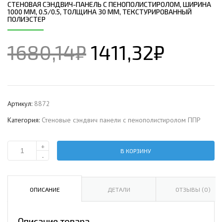
СТЕНОВАЯ СЭНДВИЧ-ПАНЕЛЬ С ПЕНОПОЛИСТИРОЛОМ, ШИРИНА
1000 ММ, 0.5/0.5, ТОЛЩИНА 30 ММ, ТЕКСТУРИРОВАННЫЙ
ПОЛИЭСТЕР
1680,14
₽
1411,32
₽
Артикул:
8872
Категория:
Стеновые сэндвич панели с пенополистиролом ППР
+
В КОРЗИНУ
Количество
-
Стеновая
сэндвич-
панель
ОПИСАНИЕ
ДЕТАЛИ
ОТЗЫВЫ (0)
с
пенополистиролом,
Описание товара