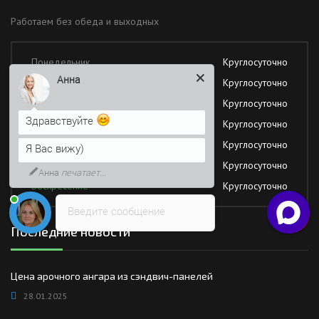
Работаем без обеда и выходных
Понедельник
Круглосуточно
Анна
Вторник
Круглосуточно
Среда
Круглосуточно
Здравствуйте
Четверг
Круглосуточно
Пятница
Круглосуточно
Я Вас вижу)
Суббота
Круглосуточно
Анна
печатает...
Воскресение
Круглосуточно
Введите сообщение
Последние новости
Цена арочного ангара из сэндвич-панелей
28.01.2025