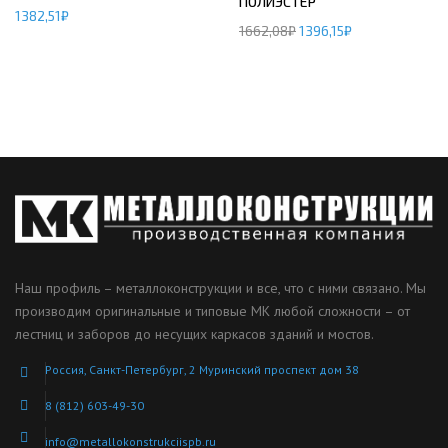
ПОЛИЭСТЕР
1382,51
₽
1662,08
₽
1396,15
₽
Наш профиль – металлоконструкции и все, что с ними связано. Мы
производим оригинальные и типовые МК любой сложности – от
лестниц и заборов до несущих каркасов зданий и мостов.
Россия, Санкт-Петербург, 2 Муринский проспект дом 38
8 (812) 603-49-30
info@metallokonstrukciispb.ru