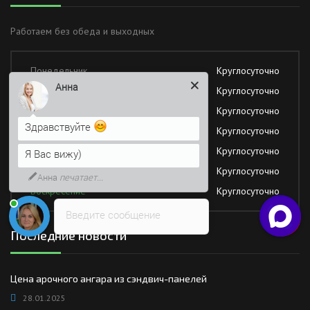
Работаем без обеда и выходных
Понедельник
Круглосуточно
Анна
Вторник
Круглосуточно
Среда
Круглосуточно
Здравствуйте
Четверг
Круглосуточно
Пятница
Круглосуточно
Я Вас вижу)
Суббота
Круглосуточно
Анна
печатает...
Воскресение
Круглосуточно
Введите сообщение
Последние новости
Цена арочного ангара из сэндвич-панелей
28.01.2025