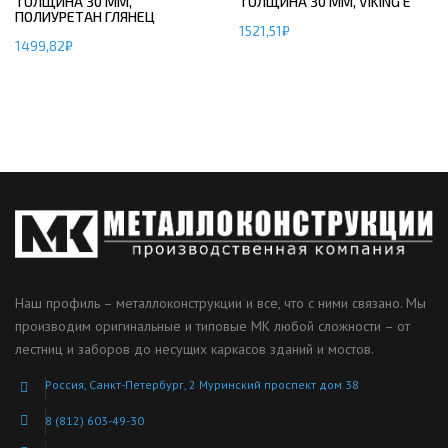
ТОЛЩИНА 30 ММ,
ТОЛЩИНА 30 ММ, VIKING E
ПОЛИУРЕТАН ГЛЯНЕЦ
1521,51
₽
1499,82
₽
Наш профиль – металлоконструкции и все, что с ними связано. Мы
производим оригинальные и типовые МК любой сложности – от
лестниц и заборов до несущих каркасов зданий и мостов.
Россия, Санкт-Петербург, 2 Муринский проспект дом 38
8 (812) 603-49-30