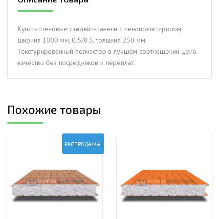
ширина
1000
мм,
Купить стеновые сэндвич-панели с пенополистиролом,
0.5/0.5,
ширина 1000 мм, 0.5/0.5, толщина 250 мм,
толщина
Текстурированный полиэстер в лучшем соотношении цена-
250
качество без посредников и переплат.
мм,
Текстурированный
полиэстер
Похожие товары
РАСПРОДАЖА!