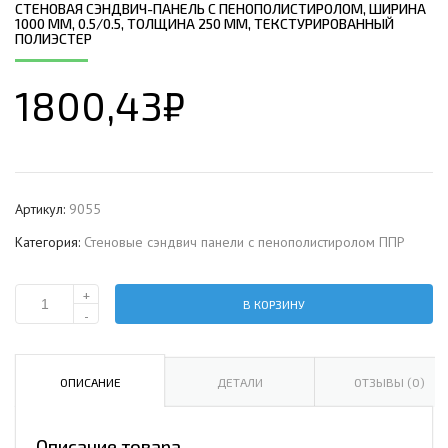
СТЕНОВАЯ СЭНДВИЧ-ПАНЕЛЬ С ПЕНОПОЛИСТИРОЛОМ, ШИРИНА
1000 ММ, 0.5/0.5, ТОЛЩИНА 250 ММ, ТЕКСТУРИРОВАННЫЙ
ПОЛИЭСТЕР
1800,43
₽
Артикул:
9055
Категория:
Стеновые сэндвич панели с пенополистиролом ППР
+
В КОРЗИНУ
Количество
-
Стеновая
сэндвич-
панель
ОПИСАНИЕ
ДЕТАЛИ
ОТЗЫВЫ (0)
с
пенополистиролом,
Описание товара