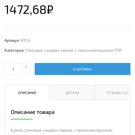
1472,68
₽
Артикул:
8916
Категория:
Стеновые сэндвич панели с пенополистиролом ППР
+
В КОРЗИНУ
Количество
-
Стеновая
сэндвич-
панель
ОПИСАНИЕ
ДЕТАЛИ
ОТЗЫВЫ (0)
с
пенополистиролом,
Описание товара
ширина
1000
мм,
Купить стеновые сэндвич-панели с пенополистиролом,
0.5/0.5,