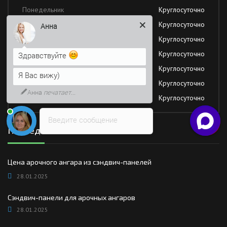
Понедельник
Круглосуточно
Вторник
Круглосуточно
Анна
Среда
Круглосуточно
Четверг
Круглосуточно
Здравствуйте
Пятница
Круглосуточно
Я Вас вижу)
Суббота
Круглосуточно
Анна
печатает...
Воскресение
Круглосуточно
Введите сообщение
Последние новости
Цена арочного ангара из сэндвич-панелей
28.01.2025
Сэндвич-панели для арочных ангаров
28.01.2025