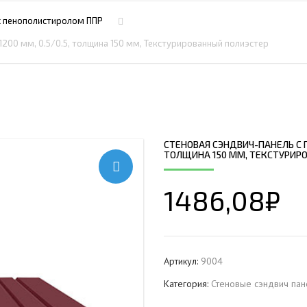
ПРОФНАСТИЛ HЕРЖАВ
ПЛАЗМЕННАЯ РЕЗКА
НС18ПГ
МОНТАЖ МЕТ
с пенополистиролом ППР
ПРОФНАСТИЛ HЕРЖАВ
РУБКА МЕТАЛЛА ГИЛЬОТИНОЙ
МП20ПГ
МОНТАЖ РЕК
200 мм, 0.5/0.5, толщина 150 мм, Текстурированный полиэстер
ПРОФНАСТИЛ HЕРЖАВ
ИЧЕСКИХ РАМ
СВАРОЧНО-СБОРОЧНЫЕ РАБОТЫ
С21ПГ
ОВКИ
ПРОФНАСТИЛ HЕРЖАВ
 БАЛОК
ТОКАРНАЯ ОБРАБОТКА
МП35ПГ
ПРОФНАСТИЛ HЕРЖАВ
ФРЕЗЕРОВАНИЕ МЕТАЛЛА
С44ПГ
ОВАЯ ТРУБА 40 М ЧЕТЫРЕХСТВОЛЬНАЯ
ПРОФНАСТИЛ HЕРЖАВ
ШЛИФОВКА МЕТАЛЛА
Н60ПГ
ОНЕСУЩАЯ
СТЕНОВАЯ СЭНДВИЧ-ПАНЕЛЬ С П
ПРОФНАСТИЛ HЕРЖАВ
ТОЛЩИНА 150 ММ, ТЕКСТУРИР
Н112ПГ ДЛЯ БЕСКАРКА
ОВАЯ ТРУБА 35 М ЧЕТЫРЕХСТВОЛЬНАЯ
ПРОФНАСТИЛ HЕРЖАВ
Н114ПГ ДЛЯ БЕСКАРКА
ОНЕСУЩАЯ
1486,08
₽
ОВАЯ ТРУБА 30 М ЧЕТЫРЕХСТВОЛЬНАЯ
ОНЕСУЩАЯ
ОВАЯ ТРУБА 25 М ЧЕТЫРЕХСТВОЛЬНАЯ
ОНЕСУЩАЯ
Артикул:
9004
ОВАЯ ТРУБА 30 М ТРЕХСТВОЛЬНАЯ
Категория:
Стеновые сэндвич пан
ОНЕСУЩАЯ