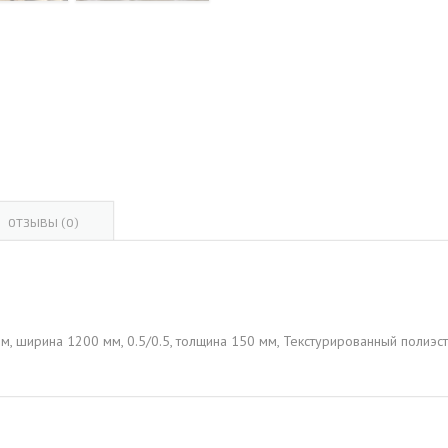
ОВАЯ ТРУБА 15 М ОДНОСТВОЛЬНАЯ
ОНЕСУЩАЯ
ОВАЯ ТРУБА 13 М ОДНОСТВОЛЬНАЯ
ОНЕСУЩАЯ
ОВАЯ ТРУБА 11 М ОДНОСТВОЛЬНАЯ
ОНЕСУЩАЯ
ОТЗЫВЫ (0)
м, ширина 1200 мм, 0.5/0.5, толщина 150 мм, Текстурированный полиэ