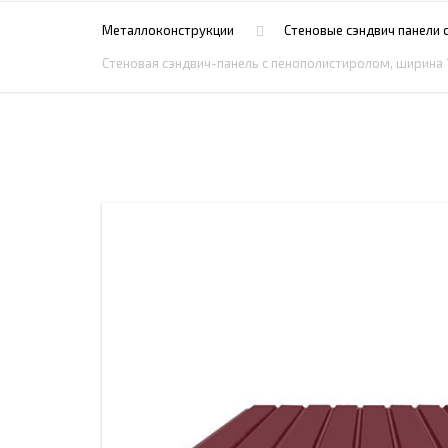
ПРОЖЕКТОРНЫЕ МАЧТЫ
ПРОГОНЫ
Металлоконструкции
Стеновые сэндвич панели 
МЕТАЛЛИЧЕСКИЕ ОГРАЖДЕНИЯ
ЗАКЛАДНЫЕ ДЕТАЛИ
Стеновая сэндвич-панель с пенополистиролом, ширина 1
СВАИ СТАЛЬНЫЕ ВИНТОВЫЕ
ПРОИЗВОДСТВО МЕТАЛЛ
КОНТЕЙНЕР СБОРНО – РАЗБОРНЫЙ
БЫТ
ИЗГОТОВЛЕНИЕ СВАРНЫХ
ЗАКЛАДНЫЕ ИЗДЕЛИЯ
ОПОРЫ ТРУБОПРОВОДОВ
ДЫМОВЫЕ ТРУБЫ
ДЫМ
РЕЗЬБОВЫЕ ШПИЛЬКИ
САМ
ДЫМ
САМ
ДЫМ
САМ
ДЫМ
САМ
ДЫМ
САМ