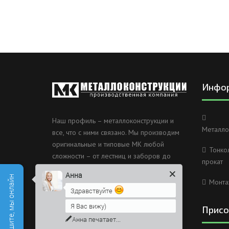
Инфо
Наш профиль – металлоконструкции и
Металло
все, что с ними связано. Мы производим
оригинальные и типовые МК любой
Тонко
сложности – от лестниц и заборов до
прокат
несущих каркасов зданий и мостов.
Анна
Монта
Россия, Санкт-Петербург, 2
Здравствуйте
Муринский проспект дом 38
Я Вас вижу)
Присо
8 (812) 603-49-30
Напишите сюда свой вопрос.