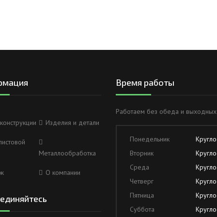
рмация
Время работы
Работаем без обеда и выходных
конструкции
Изделия и детали
Понедельник
Кругло
листовой
Металлообработка
Вторник
Кругло
Среда
Кругло
ж
О компании
Четверг
Кругло
Пятница
Кругло
единяйтесь
Суббота
Кругло