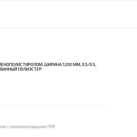
ЕЮЩИЙ С21
АЛЛИЧЕСКОЙ ЛЕСТНИЦЫ
ЕЮЩИЙ НС35
ЛАМНЫХ КОНСТРУКЦИЙ
ЕЮЩИЙ НС44
ЕЮЩИЙ С44
ЕЮЩИЙ НС57
ЕЮЩИЙ Н60
ЕНОПОЛИСТИРОЛОМ, ШИРИНА 1200 ММ, 0.5/0.5,
ЕЮЩИЙ Н75
ОВАННЫЙ ПОЛИЭСТЕР
СНЫХ АНГАРОВ
ЕЮЩИЙ Н114
СНЫХ АНГАРОВ
ели с пенополистиролом ППР