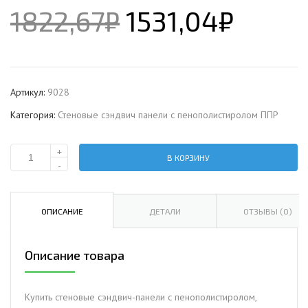
1822,67
₽
1531,04
₽
Артикул:
9028
Категория:
Стеновые сэндвич панели с пенополистиролом ППР
+
В КОРЗИНУ
Количество
-
Стеновая
сэндвич-
панель
ОПИСАНИЕ
ДЕТАЛИ
ОТЗЫВЫ (0)
с
пенополистиролом,
Описание товара
ширина
1200
мм,
Купить стеновые сэндвич-панели с пенополистиролом,
0.5/0.5,