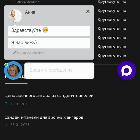
Понедельник
Круглосуточно
Вторник
Круглосуточно
Анна
Среда
Круглосуточно
Четверг
Круглосуточно
Здравствуйте
Пятница
Круглосуточно
Я Вас вижу)
Суббота
Круглосуточно
Анна
печатает...
Воскресение
Круглосуточно
Введите сообщение
Последние новости
Цена арочного ангара из сэндвич-панелей
28.01.2025
Сэндвич-панели для арочных ангаров
28.01.2025