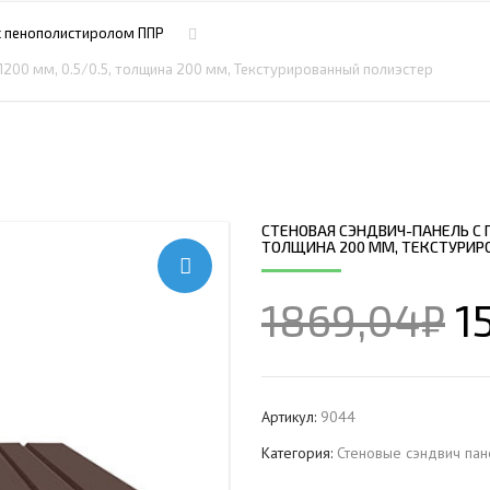
ПРОФНАСТИЛ HЕРЖАВ
ПЛАЗМЕННАЯ РЕЗКА
НС18ПГ
МОНТАЖ МЕТ
с пенополистиролом ППР
ПРОФНАСТИЛ HЕРЖАВ
РУБКА МЕТАЛЛА ГИЛЬОТИНОЙ
МП20ПГ
МОНТАЖ РЕК
1200 мм, 0.5/0.5, толщина 200 мм, Текстурированный полиэстер
ПРОФНАСТИЛ HЕРЖАВ
ИЧЕСКИХ РАМ
СВАРОЧНО-СБОРОЧНЫЕ РАБОТЫ
С21ПГ
ОВКИ
ПРОФНАСТИЛ HЕРЖАВ
 БАЛОК
ТОКАРНАЯ ОБРАБОТКА
МП35ПГ
ПРОФНАСТИЛ HЕРЖАВ
ФРЕЗЕРОВАНИЕ МЕТАЛЛА
С44ПГ
ОВАЯ ТРУБА 40 М ЧЕТЫРЕХСТВОЛЬНАЯ
ПРОФНАСТИЛ HЕРЖАВ
ШЛИФОВКА МЕТАЛЛА
Н60ПГ
ОНЕСУЩАЯ
СТЕНОВАЯ СЭНДВИЧ-ПАНЕЛЬ С П
ПРОФНАСТИЛ HЕРЖАВ
ТОЛЩИНА 200 ММ, ТЕКСТУРИР
Н112ПГ ДЛЯ БЕСКАРКА
ОВАЯ ТРУБА 35 М ЧЕТЫРЕХСТВОЛЬНАЯ
ПРОФНАСТИЛ HЕРЖАВ
Н114ПГ ДЛЯ БЕСКАРКА
ОНЕСУЩАЯ
1869,04
₽
1
ОВАЯ ТРУБА 30 М ЧЕТЫРЕХСТВОЛЬНАЯ
ОНЕСУЩАЯ
ОВАЯ ТРУБА 25 М ЧЕТЫРЕХСТВОЛЬНАЯ
ОНЕСУЩАЯ
Артикул:
9044
ОВАЯ ТРУБА 30 М ТРЕХСТВОЛЬНАЯ
Категория:
Стеновые сэндвич пан
ОНЕСУЩАЯ