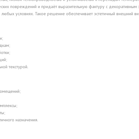
еских повреждений и придаёт выразительную фактуру с декоративным 
и любых условиях. Такое решение обеспечивает эстетичный внешний вид
и;
дкам;
отки;
ций;
ной текстурой.
помещений;
мплексы;
ты;
ичного назначения.