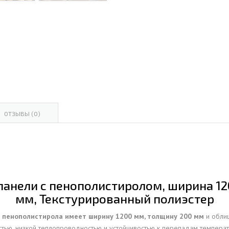
ОВАЯ ТРУБА 15 М ОДНОСТВОЛЬНАЯ
ОНЕСУЩАЯ
ОВАЯ ТРУБА 13 М ОДНОСТВОЛЬНАЯ
ОНЕСУЩАЯ
ОВАЯ ТРУБА 11 М ОДНОСТВОЛЬНАЯ
ОНЕСУЩАЯ
ОТЗЫВЫ (0)
анели с пенополистиролом, ширина 120
мм, Текстурированный полиэстер
з пенополистирола имеет ширину 1200 мм, толщину 200 мм
и облиц
остью, низкой теплопроводностью и устойчивостью к перепадам темпера