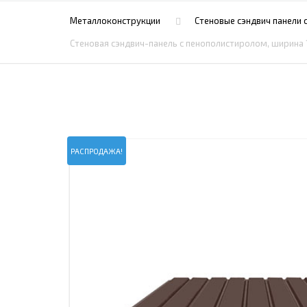
ПРОЖЕКТОРНЫЕ МАЧТЫ
ПРОГОНЫ
Металлоконструкции
Стеновые сэндвич панели 
МЕТАЛЛИЧЕСКИЕ ОГРАЖДЕНИЯ
ЗАКЛАДНЫЕ ДЕТАЛИ
Стеновая сэндвич-панель с пенополистиролом, ширина 
СВАИ СТАЛЬНЫЕ ВИНТОВЫЕ
ПРОИЗВОДСТВО МЕТАЛЛ
КОНТЕЙНЕР СБОРНО – РАЗБОРНЫЙ
БЫТ
ИЗГОТОВЛЕНИЕ СВАРНЫХ
ЗАКЛАДНЫЕ ИЗДЕЛИЯ
ОПОРЫ ТРУБОПРОВОДОВ
ДЫМОВЫЕ ТРУБЫ
ДЫМ
РЕЗЬБОВЫЕ ШПИЛЬКИ
САМ
РАСПРОДАЖА!
ДЫМ
САМ
ДЫМ
САМ
ДЫМ
САМ
ДЫМ
САМ