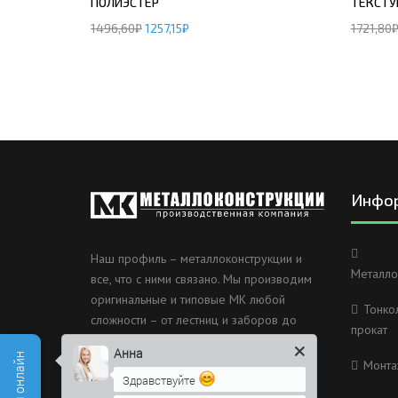
ПОЛИЭСТЕР
ТЕКСТУ
1496,60
₽
1257,15
₽
1721,80
Инфо
Наш профиль – металлоконструкции и
Металло
все, что с ними связано. Мы производим
оригинальные и типовые МК любой
Тонко
сложности – от лестниц и заборов до
прокат
несущих каркасов зданий и мостов.
Анна
Монта
Россия, Санкт-Петербург, 2
Здравствуйте
Муринский проспект дом 38