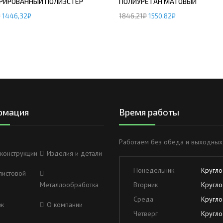
РИРОВАННЫЙ ПОЛИЭСТЕР
ПОЛИУРЕТАН МАТОВЫЙ
₽
1446,32
₽
1846,21
₽
1550,82
₽
рмация
Время работы
Работаем без обеда и выходных
конструкции
Изделия и детали
Понедельник
Кругло
листовой
Металлообработка
Вторник
Кругло
Среда
Кругло
ж
О компании
Четверг
Кругло