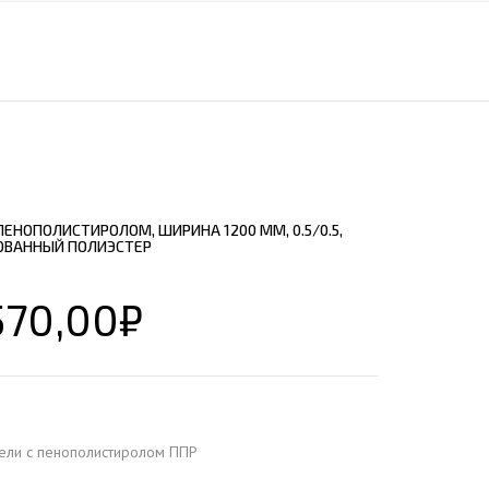
ЕЮЩИЙ С21
АЛЛИЧЕСКОЙ ЛЕСТНИЦЫ
ЕЮЩИЙ НС35
ЛАМНЫХ КОНСТРУКЦИЙ
ЕЮЩИЙ НС44
ЕЮЩИЙ С44
ЕЮЩИЙ НС57
ЕЮЩИЙ Н60
ЕНОПОЛИСТИРОЛОМ, ШИРИНА 1200 ММ, 0.5/0.5,
ЕЮЩИЙ Н75
ОВАННЫЙ ПОЛИЭСТЕР
СНЫХ АНГАРОВ
ЕЮЩИЙ Н114
СНЫХ АНГАРОВ
570,00
₽
ели с пенополистиролом ППР