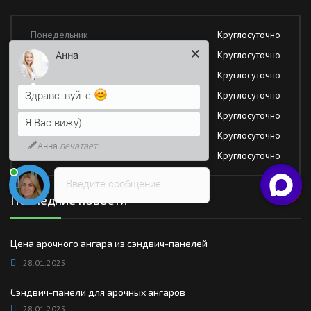
Понедельник
Круглосуточно
Анна
Вторник
Круглосуточно
Среда
Круглосуточно
Здравствуйте
Четверг
Круглосуточно
Пятница
Круглосуточно
Я Вас вижу)
Суббота
Круглосуточно
Анна
печатает...
Воскресение
Круглосуточно
Введите сообщение
Последние новости
Цена арочного ангара из сэндвич-панелей
28.01.2025
Сэндвич-панели для арочных ангаров
28.01.2025