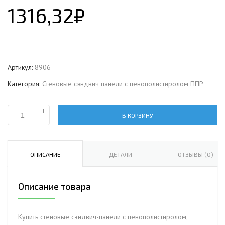
1316,32
₽
Артикул:
8906
Категория:
Стеновые сэндвич панели с пенополистиролом ППР
+
В КОРЗИНУ
Количество
-
Стеновая
сэндвич-
панель
ОПИСАНИЕ
ДЕТАЛИ
ОТЗЫВЫ (0)
с
пенополистиролом,
Описание товара
ширина
1200
мм,
Купить стеновые сэндвич-панели с пенополистиролом,
0.5/0.5,