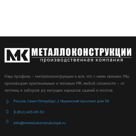
Наш профиль – металлоконструкции и все, что с ними связано. Мы
производим оригинальные и типовые МК любой сложности – от
лестниц и заборов до несущих каркасов зданий и мостов.
Россия, Санкт-Петербург, 2 Муринский проспект дом 38
8 (812) 603-49-30
info@metallokonstrukciispb.ru