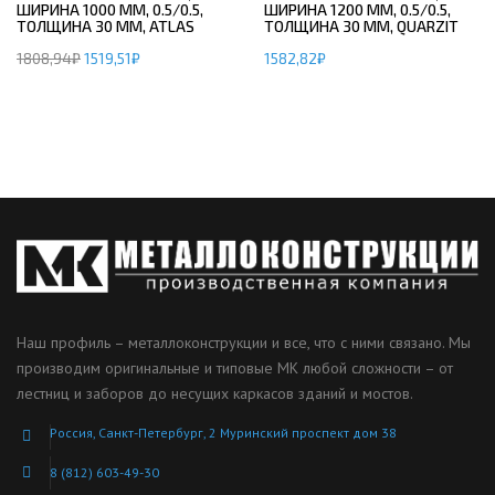
ШИРИНА 1000 ММ, 0.5/0.5,
ШИРИНА 1200 ММ, 0.5/0.5,
ТОЛЩИНА 30 ММ, ATLAS
ТОЛЩИНА 30 ММ, QUARZIT
1808,94
₽
1519,51
₽
1582,82
₽
Наш профиль – металлоконструкции и все, что с ними связано. Мы
производим оригинальные и типовые МК любой сложности – от
лестниц и заборов до несущих каркасов зданий и мостов.
Россия, Санкт-Петербург, 2 Муринский проспект дом 38
8 (812) 603-49-30