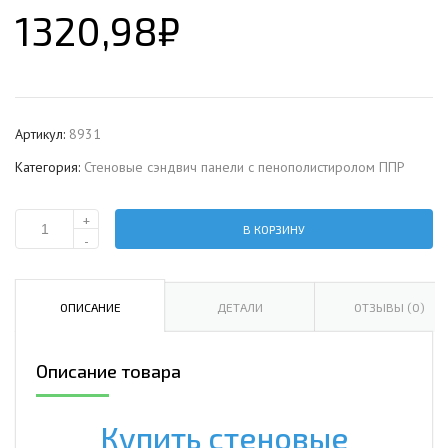
1320,98
₽
Артикул:
8931
Категория:
Стеновые сэндвич панели с пенополистиролом ППР
+
В КОРЗИНУ
Количество
-
Стеновая
сэндвич-
панель
ОПИСАНИЕ
ДЕТАЛИ
ОТЗЫВЫ (0)
с
пенополистиролом,
Описание товара
ширина
1200
мм,
Купить стеновые
0.5/0.5,