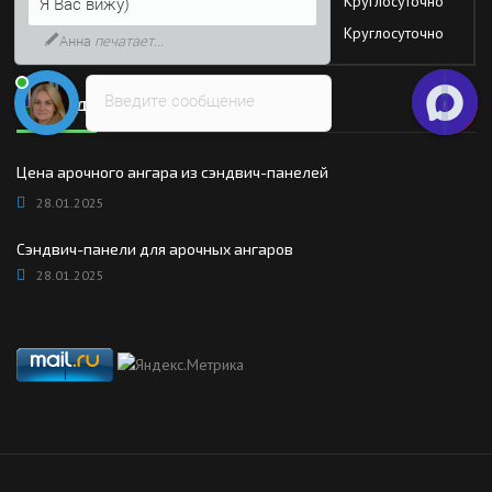
Суббота
Круглосуточно
Я Вас вижу)
Воскресение
Круглосуточно
Анна
печатает...
Введите сообщение
Последние новости
Цена арочного ангара из сэндвич-панелей
28.01.2025
Сэндвич-панели для арочных ангаров
28.01.2025