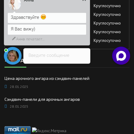
Среда
Круглосуточно
Четверг
Круглосуточно
Здравствуйте
Пятница
Круглосуточно
Я Вас вижу)
Суббота
Круглосуточно
Анна
печатает...
Воскресение
Круглосуточно
Введите сообщение
Последние новости
Цена арочного ангара из сэндвич-панелей
28.01.2025
Сэндвич-панели для арочных ангаров
28.01.2025