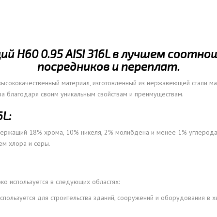
ОВАЯ ТРУБА 15 М ОДНОСТВОЛЬНАЯ
ОНЕСУЩАЯ
ОВАЯ ТРУБА 13 М ОДНОСТВОЛЬНАЯ
 Н60 0.95 AISI 316L в лучшем соотно
ОНЕСУЩАЯ
посредников и переплат.
ОВАЯ ТРУБА 11 М ОДНОСТВОЛЬНАЯ
ОНЕСУЩАЯ
высококачественный материал, изготовленный из нержавеющей стали мар
ва благодаря своим уникальным свойствам и преимуществам.
L:
одержащий 18% хрома, 10% никеля, 2% молибдена и менее 1% углерода
ем хлора и серы.
о используется в следующих областях:
используется для строительства зданий, сооружений и оборудования в 