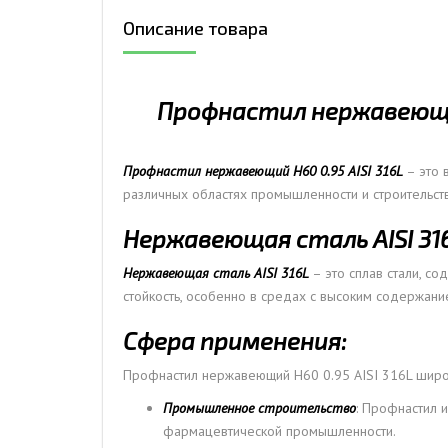
Описание товара
ДЫМ
САМ
ДЫМ
Профнастил нержавеющий
САМ
ДЫМ
САМ
Профнастил нержавеющий Н60 0.95 AISI 316L
– это 
различных областях промышленности и строительст
Нержавеющая сталь AISI 316
Нержавеющая сталь AISI 316L
– это сплав стали, с
стойкость, особенно в средах с высоким содержани
Сфера применения:
Профнастил нержавеющий Н60 0.95 AISI 316L широк
Промышленное строительство
: Профнастил 
фармацевтической промышленности.