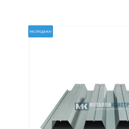
ПРОЖЕКТОРНЫЕ МАЧТЫ
ПРОГОНЫ
МЕТАЛЛИЧЕСКИЕ ОГРАЖДЕНИЯ
ЗАКЛАДНЫЕ ДЕТАЛИ
СВАИ СТАЛЬНЫЕ ВИНТОВЫЕ
ПРОИЗВОДСТВО МЕТАЛЛ
РАСПРОДАЖА!
КОНТЕЙНЕР СБОРНО – РАЗБОРНЫЙ
БЫТ
ИЗГОТОВЛЕНИЕ СВАРНЫХ
ЗАКЛАДНЫЕ ИЗДЕЛИЯ
ОПОРЫ ТРУБОПРОВОДОВ
ДЫМОВЫЕ ТРУБЫ
ДЫМ
РЕЗЬБОВЫЕ ШПИЛЬКИ
САМ
ДЫМ
САМ
ДЫМ
САМ
ДЫМ
САМ
ДЫМ
САМ