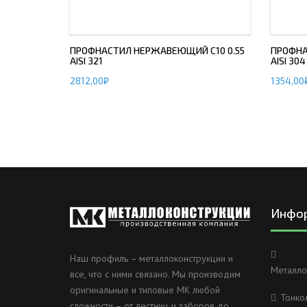
ПРОФНАСТИЛ НЕРЖАВЕЮЩИЙ С10 0.55
ПРОФНА
AISI 321
AISI 304
2812,00
₽
1354,00
Инфо
Наш профиль – металлоконструкции и
Металло
все, что с ними связано. Мы производим
оригинальные и типовые МК любой
Тонко
сложности – от лестниц и заборов до