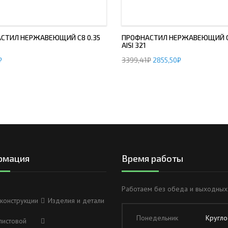
СТИЛ НЕРЖАВЕЮЩИЙ С8 0.35
ПРОФНАСТИЛ НЕРЖАВЕЮЩИЙ С
AISI 321
₽
3399,41
₽
2855,50
₽
рмация
Время работы
Работаем без обеда и выходных
конструкции
Изделия и детали
Понедельник
Кругло
листовой