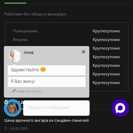
Работаем без обеда и выходных
Понедельник
Круглосуточно
Вторник
Круглосуточно
Среда
Круглосуточно
Анна
Четверг
Круглосуточно
Пятница
Круглосуточно
Здравствуйте
Суббота
Круглосуточно
Я Вас вижу)
Воскресение
Круглосуточно
Анна
печатает...
Последние новости
Введите сообщение
Цена арочного ангара из сэндвич-панелей
28.01.2025