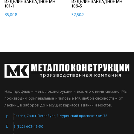
ИЗДЕЛИЕ ЗАКЛАДНОЕ МН
ИЗДЕЛИЕ ЗАКЛАДНОЕ МН
101-1
106-5
35,00
₽
52,50
₽
Наш профиль – металлоконструкции и все, что с ними связано. Мы
производим оригинальные и типовые МК любой сложности – от
лестниц и заборов до несущих каркасов зданий и мостов.
Россия, Санкт-Петербург, 2 Муринский проспект дом 38
8 (812) 603-49-30