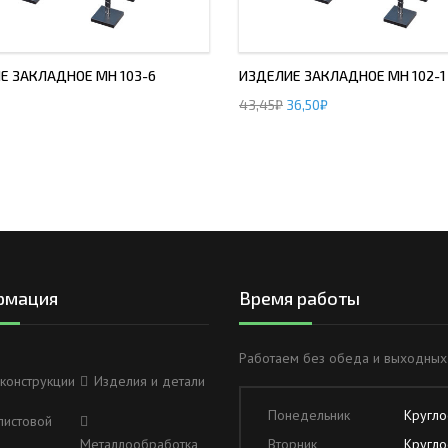
Е ЗАКЛАДНОЕ МН 103-6
ИЗДЕЛИЕ ЗАКЛАДНОЕ МН 102-1
43,45
₽
36,50
₽
рмация
Время работы
Работаем без обеда и выходных
конструкции
Изделия и детали
Понедельник
Кругло
листовой
Металлообработка
Вторник
Кругло