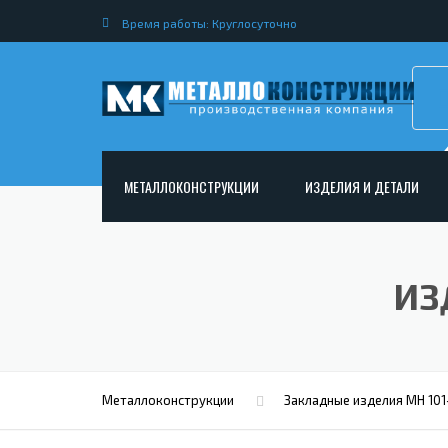
Время работы: Круглосуточно
МЕТАЛЛОКОНСТРУКЦИИ
ИЗДЕЛИЯ И ДЕТАЛИ
АРМАТУРНЫЕ КАРКАСЫ
НЕСТАНДАРТНЫЕ МЕТАЛ
РАМНЫЕ КОНСТРУКЦИИ ДЛЯ ДОРОЖНОГО
МЕТАЛЛИЧЕСКИЕ ФЕРМЫ
ИЗ
СТРОИТЕЛЬСТВА
МЕТАЛЛИЧЕСКИЕ ПЕРЕКР
ОПОРЫ ЛЭП
МЕТАЛЛИЧЕСКИЙ РОСТВЕ
МЕТАЛЛОКОНСТРУКЦИИ ДЛЯ МОСТОВ
МЕТАЛЛИЧЕСКИЕ СТОЙКИ
ИЗГОТОВЛЕНИЕ ЛЕСТНИЦ ИЗ МЕТАЛЛА
Металлоконструкции
Закладные изделия МН 101
МЕТАЛЛИЧЕСКИЕ КОЛОН
ОТКРЫТАЯ КРАНОВАЯ ЭСТАКАДА
АНКЕРНЫЕ ТЯГИ