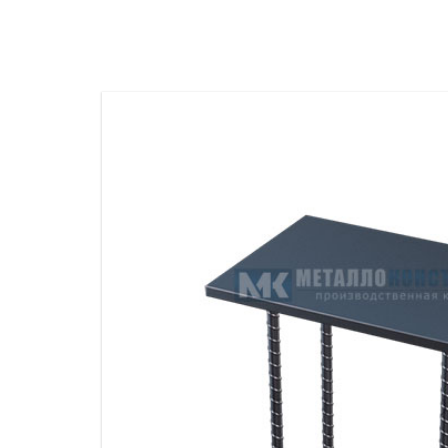
ПРОЖЕКТОРНЫЕ МАЧТЫ
ПРОГОНЫ
МЕТАЛЛИЧЕСКИЕ ОГРАЖДЕНИЯ
ЗАКЛАДНЫЕ ДЕТАЛИ
СВАИ СТАЛЬНЫЕ ВИНТОВЫЕ
ПРОИЗВОДСТВО МЕТАЛЛ
КОНТЕЙНЕР СБОРНО – РАЗБОРНЫЙ
БЫТ
ИЗГОТОВЛЕНИЕ СВАРНЫХ
ЗАКЛАДНЫЕ ИЗДЕЛИЯ
ОПОРЫ ТРУБОПРОВОДОВ
ДЫМОВЫЕ ТРУБЫ
ДЫМ
РЕЗЬБОВЫЕ ШПИЛЬКИ
САМ
ДЫМ
САМ
ДЫМ
САМ
ДЫМ
САМ
ДЫМ
САМ