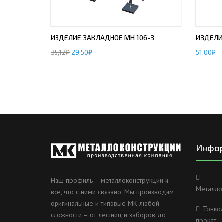
ИЗДЕЛИЕ ЗАКЛАДНОЕ МН 106-3
ИЗДЕЛИ
35,12
₽
29,50
₽
51,00
₽
Инфо
Наш профиль – металлоконструкции и
Металло
все, что с ними связано. Мы производим
оригинальные и типовые МК любой
Тонко
сложности – от лестниц и заборов до
прокат