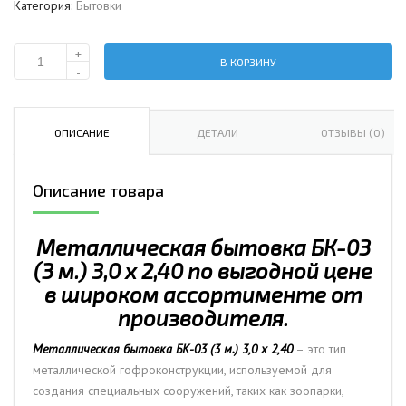
Категория:
Бытовки
+
В КОРЗИНУ
Количество
-
Металлическая
бытовка
БК-03
ОПИСАНИЕ
ДЕТАЛИ
ОТЗЫВЫ (0)
(3
м.)
Описание товара
3,0
х
2,40
Металлическая бытовка БК-03
(3 м.) 3,0 х 2,40 по выгодной цене
в широком ассортименте от
производителя.
Металлическая бытовка БК-03 (3 м.) 3,0 х 2,40
– это тип
металлической гофроконструкции, используемой для
создания специальных сооружений, таких как зоопарки,