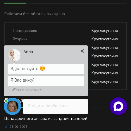
Работаем без обеда и выходных
Понедельник
Круглосуточно
Вторник
Круглосуточно
Среда
Круглосуточно
Анна
Четверг
Круглосуточно
Пятница
Круглосуточно
Здравствуйте
Суббота
Круглосуточно
Я Вас вижу)
Воскресение
Круглосуточно
Анна
печатает...
Последние новости
Введите сообщение
Цена арочного ангара из сэндвич-панелей
28.01.2025