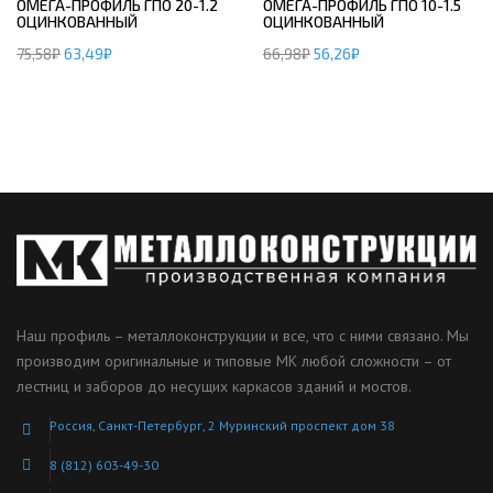
ОМЕГА-ПРОФИЛЬ ГПО 20-1.2
ОМЕГА-ПРОФИЛЬ ГПО 10-1.5
ОЦИНКОВАННЫЙ
ОЦИНКОВАННЫЙ
75,58
₽
63,49
₽
66,98
₽
56,26
₽
Наш профиль – металлоконструкции и все, что с ними связано. Мы
производим оригинальные и типовые МК любой сложности – от
лестниц и заборов до несущих каркасов зданий и мостов.
Россия, Санкт-Петербург, 2 Муринский проспект дом 38
8 (812) 603-49-30