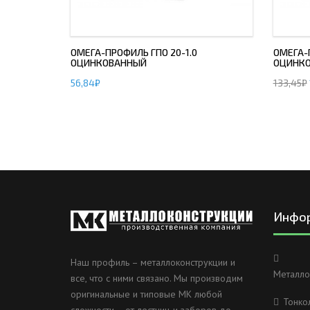
ОМЕГА-ПРОФИЛЬ ГПО 20-1.0
ОМЕГА-П
ОЦИНКОВАННЫЙ
ОЦИНК
56,84
₽
133,45
₽
Инфо
Наш профиль – металлоконструкции и
Металло
все, что с ними связано. Мы производим
оригинальные и типовые МК любой
Тонко