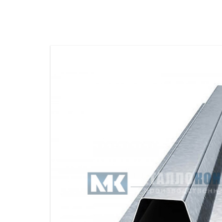
ПРОЖЕКТОРНЫЕ МАЧТЫ
ПРОГОНЫ
МЕТАЛЛИЧЕСКИЕ ОГРАЖДЕНИЯ
ЗАКЛАДНЫЕ ДЕТАЛИ
СВАИ СТАЛЬНЫЕ ВИНТОВЫЕ
ПРОИЗВОДСТВО МЕТАЛЛ
КОНТЕЙНЕР СБОРНО – РАЗБОРНЫЙ
БЫТ
ИЗГОТОВЛЕНИЕ СВАРНЫХ
ЗАКЛАДНЫЕ ИЗДЕЛИЯ
ОПОРЫ ТРУБОПРОВОДОВ
ДЫМОВЫЕ ТРУБЫ
ДЫМ
РЕЗЬБОВЫЕ ШПИЛЬКИ
САМ
ДЫМ
САМ
ДЫМ
САМ
ДЫМ
САМ
ДЫМ
САМ