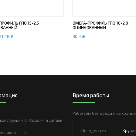
РОФИЛЬ ГПО 15-2.5
ОМЕГА-ПРОФИЛЬ ГПО 10-2.0
ОВАННЫЙ
ОЦИНКОВАННЫЙ
112,10
₽
80,35
₽
рмация
Время работы
Работаем без обеда и выходных
конструкции
Изделия и детали
Понедельник
Кругло
листовой