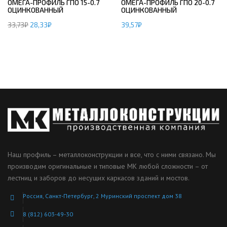
ОМЕГА-ПРОФИЛЬ ГПО 15-0.7
ОМЕГА-ПРОФИЛЬ ГПО 20-0.7
ОЦИНКОВАННЫЙ
ОЦИНКОВАННЫЙ
33,73
₽
28,33
₽
39,57
₽
Наш профиль – металлоконструкции и все, что с ними связано. Мы
производим оригинальные и типовые МК любой сложности – от
лестниц и заборов до несущих каркасов зданий и мостов.
Россия, Санкт-Петербург, 2 Муринский проспект дом 38
8 (812) 603-49-30