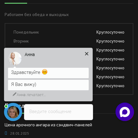
Работаем без обеда и выходных
Понедельник
Круглосуточно
Вторник
Круглосуточно
Среда
Круглосуточно
Анна
Четверг
Круглосуточно
Пятница
Круглосуточно
Здравствуйте
Суббота
Круглосуточно
Я Вас вижу)
Воскресение
Круглосуточно
Анна
печатает...
Последние новости
Введите сообщение
Цена арочного ангара из сэндвич-панелей
28.01.2025