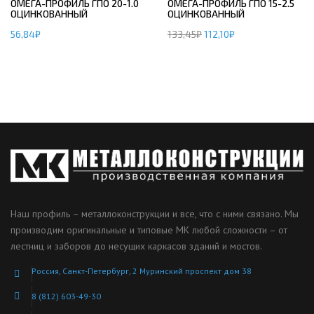
ОМЕГА-ПРОФИЛЬ ГПО 20-1.0
ОМЕГА-ПРОФИЛЬ ГПО 15-2.5
ОЦИНКОВАННЫЙ
ОЦИНКОВАННЫЙ
56,84
₽
133,45
₽
112,10
₽
Наш профиль – металлоконструкции и все, что с ними связано. Мы
производим оригинальные и типовые МК любой сложности – от
лестниц и заборов до несущих каркасов зданий и мостов.
Россия, Санкт-Петербург, 2 Муринский проспект дом 38
8 (812) 603-49-30