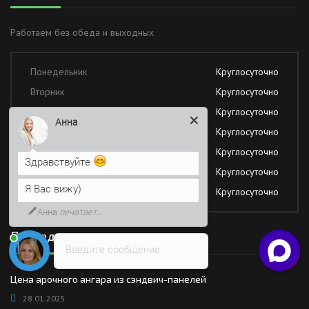
Работаем без обеда и выходных
Понедельник
Круглосуточно
Вторник
Круглосуточно
Среда
Круглосуточно
Анна
Четверг
Круглосуточно
Пятница
Круглосуточно
Здравствуйте
Суббота
Круглосуточно
Я Вас вижу)
Воскресение
Круглосуточно
Анна
печатает...
Последние новости
Введите сообщение
Цена арочного ангара из сэндвич-панелей
28.01.2025